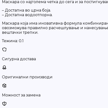
Маскара со најголема четка до сега и за постигнув
– Достапна во црна боја.
– Достапна водоотпорна.
Маскара која има иновативна формула комбинирана
овозможува правилно расчешлување и нанесување на
вештачки трепки.
Тежина:
0.1
Сигурна достава
Оригинални производи
Можност за замена