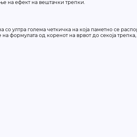
ање на ефект на вештачки трепки.
 со ултра голема четкичка на која паметно се расп
 формулата од коренот на врвот до секоја трепка, 