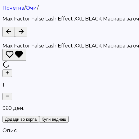
Почетна
/
Очи
/
Max Factor False Lash Effect XXL BLACK Маскара за о
Max Factor False Lash Effect XXL BLACK Маскара за о
1
9
6
0
д
е
н
.
Додади во корпа
Купи веднаш
Опис