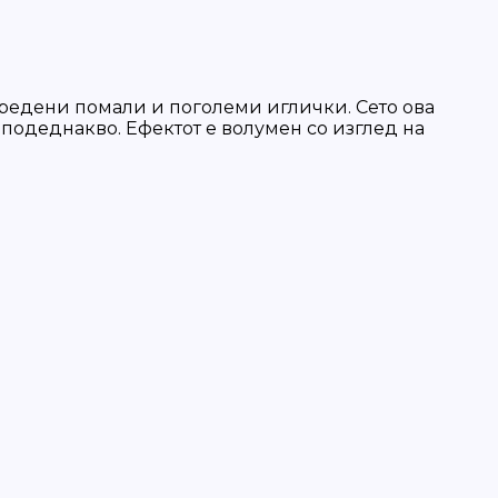
оредени помали и поголеми иглички. Сето ова
подеднакво. Ефектот е волумен со изглед на