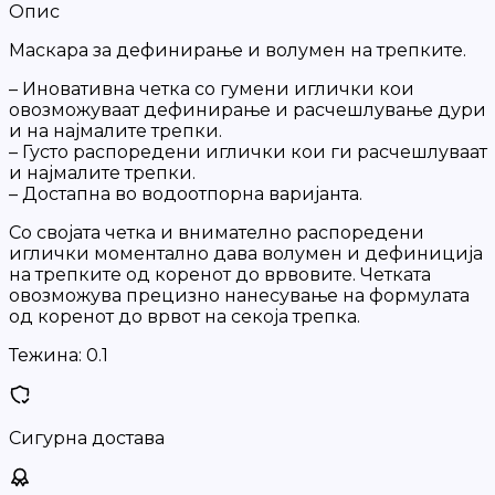
Опис
Маскара за дефинирање и волумен на трепките.
– Иновативна четка со гумени иглички кои
овозможуваат дефинирање и расчешлување дури
и на најмалите трепки.
– Густо распоредени иглички кои ги расчешлуваат
и најмалите трепки.
– Достапна во водоотпорна варијанта.
Со својата четка и внимателно распоредени
иглички моментално дава волумен и дефиниција
на трепките од коренот до врвовите. Четката
овозможува прецизно нанесување на формулата
од коренот до врвот на секоја трепка.
Тежина:
0.1
Сигурна достава