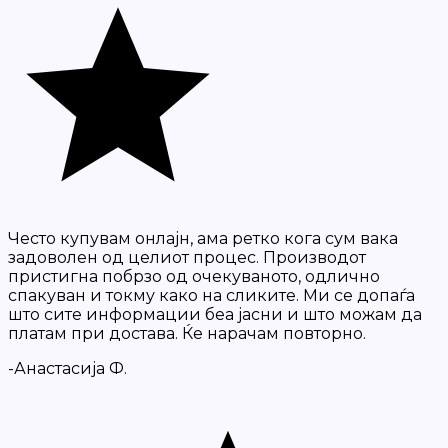
Често купувам онлајн, ама ретко кога сум вака
задоволен од целиот процес. Производот
пристигна побрзо од очекуваното, одлично
спакуван и токму како на сликите. Ми се допаѓа
што сите информации беа јасни и што можам да
платам при достава. Ќе нарачам повторно.
-Анастасија Ф.