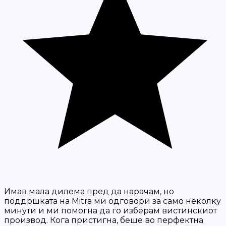
Имав мала дилема пред да нарачам, но
поддршката на Mitra ми одговори за само неколку
минути и ми помогна да го изберам вистинскиот
производ. Кога пристигна, беше во перфектна