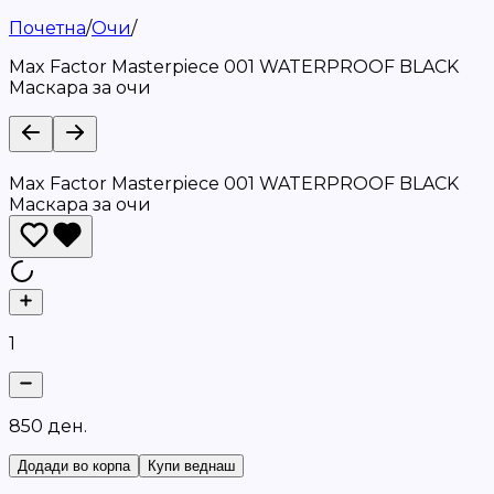
Почетна
/
Очи
/
Max Factor Masterpiece 001 WATERPROOF BLACK
Маскара за очи
Max Factor Masterpiece 001 WATERPROOF BLACK
Маскара за очи
1
8
5
0
д
е
н
.
Додади во корпа
Купи веднаш