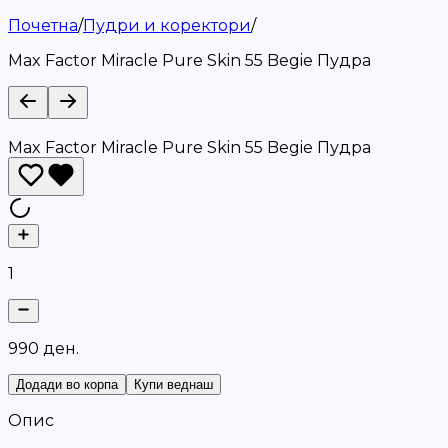
Почетна
/
Пудри и коректори
/
Max Factor Miracle Pure Skin 55 Begie Пудра
Max Factor Miracle Pure Skin 55 Begie Пудра
1
9
9
0
д
е
н
.
Додади во корпа
Купи веднаш
Опис