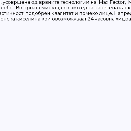
, усовршена од врвните технологии на Max Factor, M
на себе. Во првата минута, со само една нанесена ка
астичност, подобрен квалитет и помеко лице. Напредн
ронска киселина кои овозможуваат 24 часовна хидра