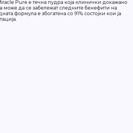
iracle Pure e течна пудра која клинички докажано
пка може да се забележат следните бенефити на
ата формула е збогатена со 91% состојки кои ја
тација.