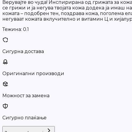
Верувајте во чуда! Инспирирана од грижата за кожа
се грижи и ја негува твојата кожа додека ја имаш 
кожата – подобрен тен, поздрава кожа, поголема ел
негуваат кожата вклучително и витамин Ц и хијалу
Тежина:
0.1
Сигурна достава
Оригинални производи
Можност за замена
Сигурно плаќање