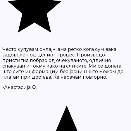
Често купувам онлајн, ама ретко кога сум вака
задоволен од целиот процес. Производот
пристигна побрзо од очекуваното, одлично
спакуван и токму како на сликите. Ми се допаѓа
што сите информации беа јасни и што можам да
платам при достава. Ќе нарачам повторно.
-Анастасија Ф.