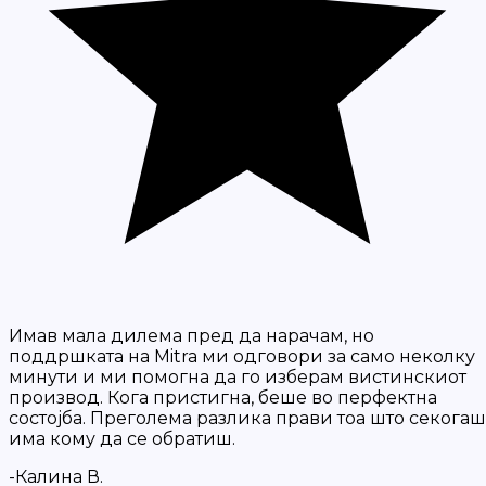
Имав мала дилема пред да нарачам, но
поддршката на Mitra ми одговори за само неколку
минути и ми помогна да го изберам вистинскиот
производ. Кога пристигна, беше во перфектна
состојба. Преголема разлика прави тоа што секогаш
има кому да се обратиш.
-Калина В.