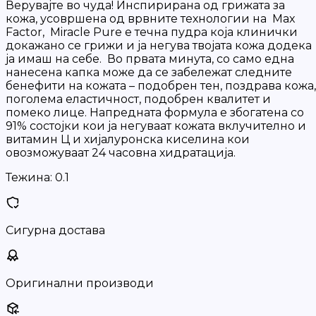
Верувајте во чуда! Инспирирана од грижата за
кожа, усовршена од врвните технологии на Max
Factor, Miracle Pure e течна пудра која клинички
докажано се грижи и ја негува твојата кожа додека
ја имаш на себе. Во првата минута, со само една
нанесена капка може да се забележат следните
бенефити на кожата – подобрен тен, поздрава кожа,
поголема еластичност, подобрен квалитет и
помеко лице. Напредната формула е збогатена со
91% состојки кои ја негуваат кожата вклучително и
витамин Ц и хијалуронска киселина кои
овозможуваат 24 часовна хидратација.
Тежина:
0.1
Сигурна достава
Оригинални производи