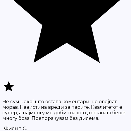
Не сум некој што остава коментари, но овојпат
морав. Навистина вреди за парите. Квалитетот е
супер, а најмногу ме доби тоа што доставата беше
многу брза. Препорачувам без дилема.
-Филип С.