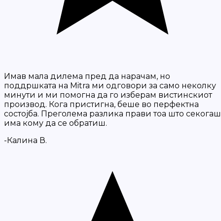
Имав мала дилема пред да нарачам, но
поддршката на Mitra ми одговори за само неколку
минути и ми помогна да го изберам вистинскиот
производ. Кога пристигна, беше во перфектна
состојба. Преголема разлика прави тоа што секогаш
има кому да се обратиш.
-Калина В.