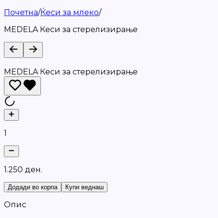
Почетна
/
Ќеси за млеко
/
MEDELA Кеси за стерелизирање
MEDELA Кеси за стерелизирање
1
1
.
2
5
0
д
е
н
.
Додади во корпа
Купи веднаш
Опис