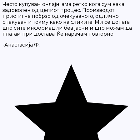
Често купувам онлајн, ама ретко кога сум вака
задоволен од целиот процес. Производот
пристигна побрзо од очекуваното, одлично
спакуван и токму како на сликите. Ми се допаѓа
што сите информации беа јасни и што можам да
платам при достава. Ќе нарачам повторно.
-Анастасија Ф.