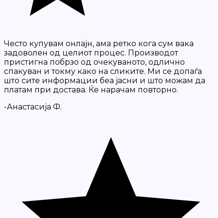
Често купувам онлајн, ама ретко кога сум вака
задоволен од целиот процес. Производот
пристигна побрзо од очекуваното, одлично
спакуван и токму како на сликите. Ми се допаѓа
што сите информации беа јасни и што можам да
платам при достава. Ќе нарачам повторно.
-Анастасија Ф.