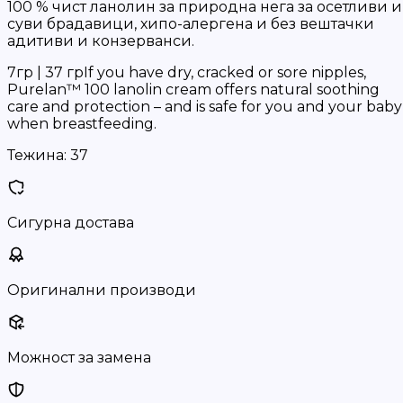
100 % чист ланолин за природна нега за осетливи и
суви брадавици, хипо-алергена и без вештачки
адитиви и конзерванси.
7гр | 37 грIf you have dry, cracked or sore nipples,
Purelan™ 100 lanolin cream offers natural soothing
care and protection – and is safe for you and your baby
when breastfeeding.
Тежина:
37
Сигурна достава
Оригинални производи
Можност за замена