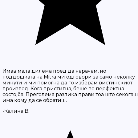
Имав мала дилема пред да нарачам, но
поддршката на Mitra ми одговори за само неколку
минути и ми помогна да го изберам вистинскиот
производ. Кога пристигна, беше во перфектна
состојба. Преголема разлика прави тоа што секогаш
има кому да се обратиш.
-Калина В.