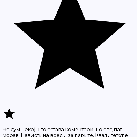
Не сум некој што остава коментари, но овојпат
морав. Навистина вреди за парите. Квалитетот е