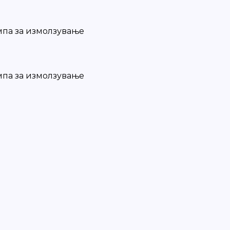
мпа за измолзување
мпа за измолзување