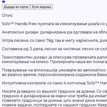
Додади во корпа
Купи веднаш
Опис
Solo™ Hands-free пумпата за измолзување доаѓа со 
Анатомски дизајн: дизајниранa да одговара на об
Ултра лесена: со само 76g, таа е меѓу најлесните, 
Составена од 3 дела, лесни за чистење: лесно се ск
Транспарентен дизајн: ja олеснува проверката дал
измолзување на млеко. Проѕирната чаша ви помага 
Поврзување на апликација: уживајте во автоматско
во реално време, персонализирана содржина базира
Интуитивна контрола: со само 4 копчиња, Solo™ Han
Носете ја заедно со вашиот градник за доење: Со с
градник е дизајнирана за мајки кои треба да имаат
повеќето градници за доење, што значи дека може
повеќе задачи, погледнете го нашиот градник Keep 