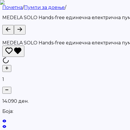
Почетна
/
Пумпи за доење
/
MEDELA SOLO Hands-free единечна електрична пу
MEDELA SOLO Hands-free единечна електрична пу
1
1
4
.
0
9
0
д
е
н
.
Боја: