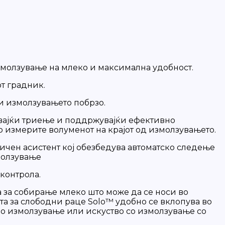
змолзување на млеко и максимална удобност.
от градник.
ви измолзувањето побрзо.
чувајќи триење и поддржувајќи ефективно
о измерите волуменот на крајот од измолзувањето.
личен асистент кој обезбедува автоматско следење
молзување
 контрола.
ка за собирање млеко што може да се носи во
ата за слободни раце Solo™ удобно се вклопува во
но измолзување или искуство со измолзување со