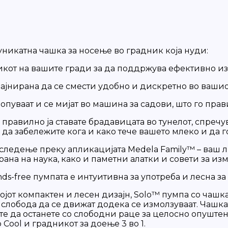
уникатна чашка за носење во градник која нуди:
ликот на вашите гради за да поддржува ефективно и
дизајнирана да се смести удобно и дискретно во ваши
лопуваат и се мијат во машина за садови, што го пра
и правилно ја ставате брадавицата во тунелот, спре
да забележите кога и како тече вашето млеко и да г
 следење преку апликацијата Medela Family™ – ваш 
на на наука, како и паметни алатки и совети за из
ds-free пумпата е интуитивна за употреба и лесна за
војот компактен и лесен дизајн, Solo™ пумпа со чаш
 слобода да се движат додека се измолзуваат. Чашк
те да останете со слободни раце за целосно опуште
Cool и градникот за доење 3 во 1.