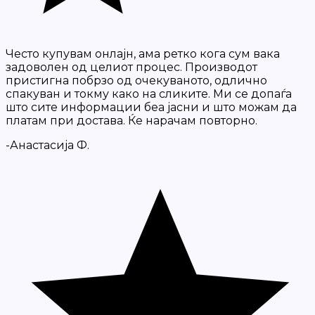
Често купувам онлајн, ама ретко кога сум вака
задоволен од целиот процес. Производот
пристигна побрзо од очекуваното, одлично
спакуван и токму како на сликите. Ми се допаѓа
што сите информации беа јасни и што можам да
платам при достава. Ќе нарачам повторно.
-Анастасија Ф.