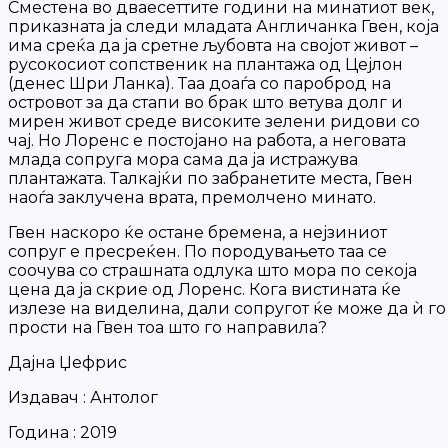
Сместена во дваесеттите години на минатиот век,
приказната ја следи младата Англичанка Гвен, која
има среќа да ја сретне љубовта на својот живот –
русокосиот сопственик на плантажа од Цејлон
(денес Шри Ланка). Таа доаѓа со пароброд на
островот за да стапи во брак што ветува долг и
мирен живот среде високите зелени ридови со
чај. Но Лоренс е постојано на работа, а неговата
млада сопруга мора сама да ја истражува
плантажата. Талкајќи по забранетите места, Гвен
наоѓа заклучена врата, премолчено минато.
Гвен наскоро ќе остане бремена, а нејзиниот
сопруг е пресреќен. По породувањето таа се
соочува со страшната одлука што мора по секоја
цена да ја скрие од Лоренс. Кога вистината ќе
излезе на виделина, дали сопругот ќе може да ѝ го
прости на Гвен тоа што го направила?
Дајна Џефрис
Издавач : Антолог
Година : 2019