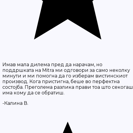
Имав мала дилема пред да нарачам, но
поддршката на Mitra ми одговори за само неколку
минути и ми помогна да го изберам вистинскиот
производ. Кога пристигна, беше во перфектна
состојба. Преголема разлика прави тоа што секогаш
има кому да се обратиш.
-Калина В.