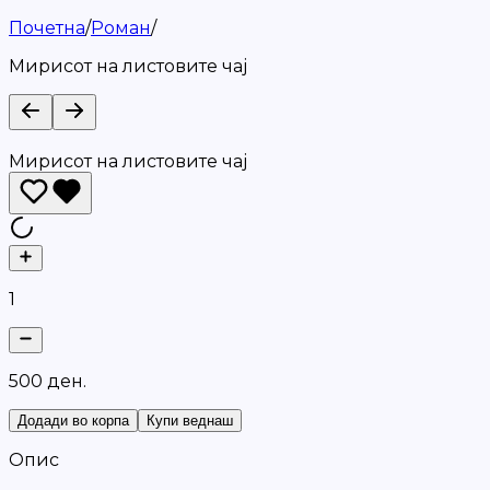
Почетна
/
Роман
/
Мирисот на листовите чај
Мирисот на листовите чај
1
5
0
0
д
е
н
.
Додади во корпа
Купи веднаш
Опис