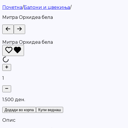
Почетна
/
Балони и цвекиња
/
Митра Орхидеа бела
Митра Орхидеа бела
1
1
.
5
0
0
д
е
н
.
Додади во корпа
Купи веднаш
Опис