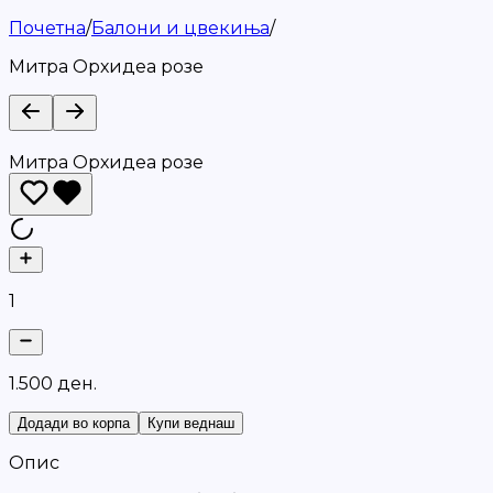
Почетна
/
Балони и цвекиња
/
Митра Орхидеа розе
Митра Орхидеа розе
1
1
.
5
0
0
д
е
н
.
Додади во корпа
Купи веднаш
Опис