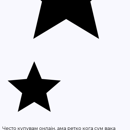
Често купувам онлајн, ама ретко кога сум вака