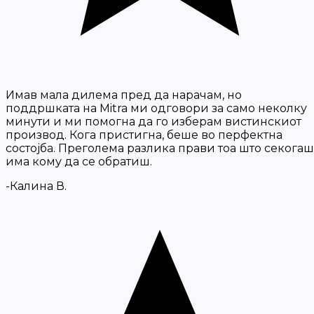
Имав мала дилема пред да нарачам, но
поддршката на Mitra ми одговори за само неколку
минути и ми помогна да го изберам вистинскиот
производ. Кога пристигна, беше во перфектна
состојба. Преголема разлика прави тоа што секогаш
има кому да се обратиш.
-Калина В.