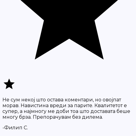
Не сум некој што остава коментари, но овојпат
морав. Навистина вреди за парите. Квалитетот е
супер, а најмногу ме доби тоа што доставата беше
многу брза. Препорачувам без дилема.
-Филип С.