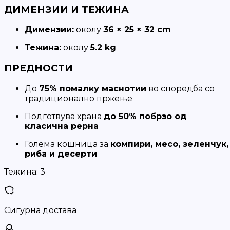
ДИМЕНЗИИ И ТЕЖИНА
Димензии:
околу
36 × 25 × 32 cm
Тежина:
околу
5.2 kg
ПРЕДНОСТИ
До
75% помалку маснотии
во споредба со
традиционално пржење
Подготвува храна
до 50% побрзо од
класична рерна
Голема кошница за
компири, месо, зеленчук,
риба и десерти
Тежина:
3
Сигурна достава