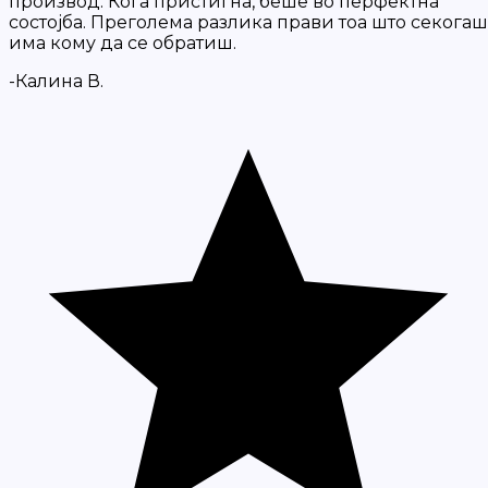
производ. Кога пристигна, беше во перфектна
состојба. Преголема разлика прави тоа што секогаш
има кому да се обратиш.
-Калина В.