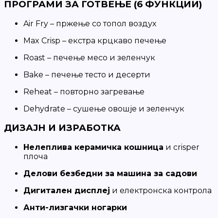
ПРОГРАМИ ЗА ГОТВЕЊЕ (6 ФУНКЦИИ)
Air Fry – пржење со топол воздух
Max Crisp – екстра крцкаво печење
Roast – печење месо и зеленчук
Bake – печење тесто и десерти
Reheat – повторно загревање
Dehydrate – сушење овошје и зеленчук
ДИЗАЈН И ИЗРАБОТКА
Нелеплива керамичка кошница
и crisper
плоча
Делови безбедни за машина за садови
Дигитален дисплеј
и електронска контрола
Анти-лизгачки ногарки