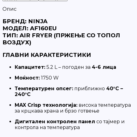
Опис
БРЕНД:
NINJA
МОДЕЛ:
AF160EU
ТИП:
AIR FRYER (ПРЖЕЊЕ СО ТОПОЛ
ВОЗДУХ)
ГЛАВНИ КАРАКТЕРИСТИКИ
Капацитет:
5.2 L – погоден за
4-6 лица
Моќност:
1750 W
Температурен опсег:
приближно
40°C –
240°C
MAX Crisp технологија:
висока температура
за крцкава храна и брзо готвење
Дигитален контролен панел
со тајмер и
контрола на температура