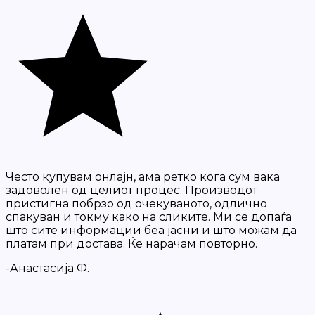
Често купувам онлајн, ама ретко кога сум вака
задоволен од целиот процес. Производот
пристигна побрзо од очекуваното, одлично
спакуван и токму како на сликите. Ми се допаѓа
што сите информации беа јасни и што можам да
платам при достава. Ќе нарачам повторно.
-Анастасија Ф.