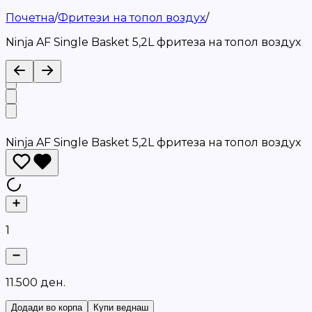
Почетна
/
Фритези на топол воздух
/
Ninja AF Single Basket 5,2L фритеза на топол воздух
Ninja AF Single Basket 5,2L фритеза на топол воздух
1
1
1
.
5
0
0
д
е
н
.
Додади во корпа
Купи веднаш