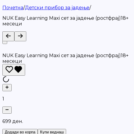
Почетна
/
Детски прибор за јадење
/
NUK Easy Learning Maxi сет за јадење (ростфрај)18+
месеци
NUK Easy Learning Maxi сет за јадење (ростфрај)18+
месеци
1
6
9
9
д
е
н
.
Додади во корпа
Купи веднаш