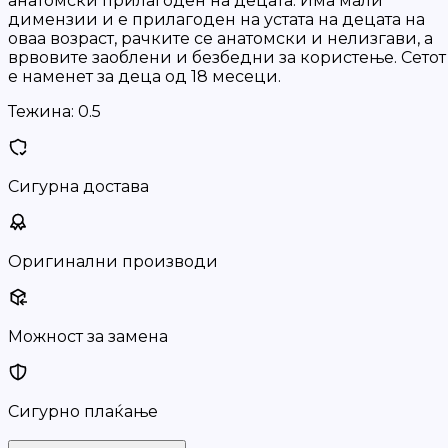
анатомски прилагоден на децата. Има мали
димензии и е прилагоден на устата на децата на
оваа возраст, рачките се анатомски и нелизгави, а
врвовите заоблени и безбедни за користење. Сетот
е наменет за деца од 18 месеци.
Тежина:
0.5
Сигурна достава
Оригинални производи
Можност за замена
Сигурно плаќање