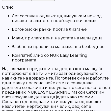
Опис
Сет составен од лажица, вилушка и нож од
високо-квалитетен нерѓосувачки челик
Ергономски рачки против лизгање
Мали, прилагодени на устата на мали деца
Заоблени врвови за максимална безбедност
Компатибилно со NUK Easy Learning
програмата
Најголемиот предизвик за децата кога малку ќе
потпораснат е да ги имитираат однесувањето и
навиките на возрасните. Поголеми сме и работите
одат малку полесно, веќе сме го совладале
јадењето со лажица и вилушка, нo сега ножот е нов
предизвик. NUK EASY LEARNING Макси Сетот им
овозможува на децата да јадат како големи.
Составен од нож, лажица и вилушка од високо-
квалитетен нерѓосувачки челик, овој сет е