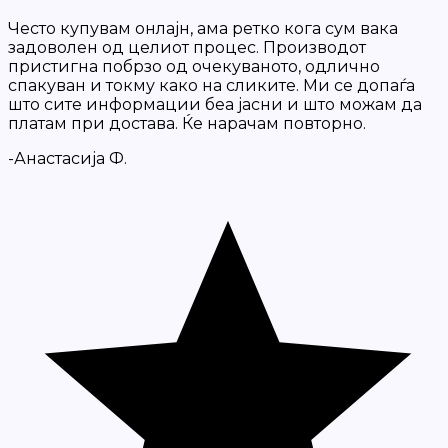
Често купувам онлајн, ама ретко кога сум вака
задоволен од целиот процес. Производот
пристигна побрзо од очекуваното, одлично
спакуван и токму како на сликите. Ми се допаѓа
што сите информации беа јасни и што можам да
платам при достава. Ќе нарачам повторно.
-Анастасија Ф.