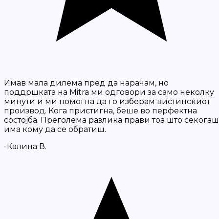
Имав мала дилема пред да нарачам, но
поддршката на Mitra ми одговори за само неколку
минути и ми помогна да го изберам вистинскиот
производ. Кога пристигна, беше во перфектна
состојба. Преголема разлика прави тоа што секогаш
има кому да се обратиш.
-Калина В.