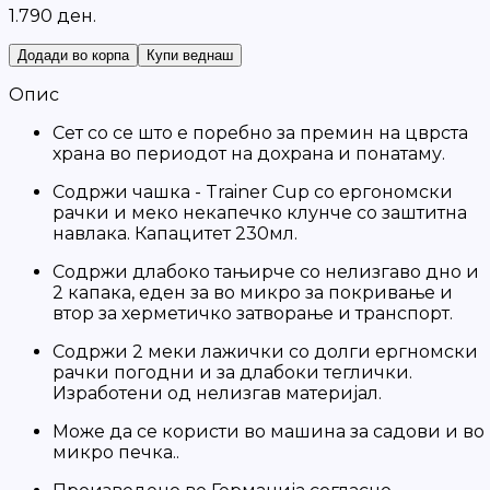
1
.
7
9
0
д
е
н
.
Додади во корпа
Купи веднаш
Опис
Сет со се што е поребно за премин на цврста
храна во периодот на дохрана и понатаму.
Содржи чашка - Trainer Cup со ергономски
рачки и меко некапечко клунче со заштитна
навлака. Капацитет 230мл.
Содржи длабоко тањирче со нелизгаво дно и
2 капака, еден за во микро за покривање и
втор за херметичко затворање и транспорт.
Содржи 2 меки лажички со долги ергномски
рачки погодни и за длабоки теглички.
Изработени од нелизгав материјал.
Moже да се користи во машина за садови и во
микро печка..