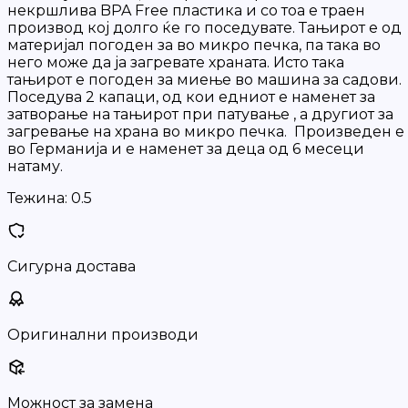
некршлива BPA Free пластика и со тоа е траен
производ кој долго ќе го поседувате. Тањирот е од
материјал погоден за во микро печка, па така во
него може да ја загревате храната. Исто така
тањирот е погоден за миење во машина за садови.
Поседува 2 капаци, од кои едниот е наменет за
затворање на тањирот при патување , а другиот за
загревање на храна во микро печка. Произведен е
во Германија и е наменет за деца од 6 месеци
натаму.
Тежина:
0.5
Сигурна достава
Оригинални производи
Можност за замена