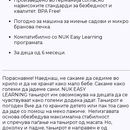
Произведено во Германија согласно
највисоките стандарди за безбедност и
квалитет. BPA Free!
Погодно за машина за миење садови и микро
бранова печка.
Компатибилно со NUK Easy Learning
програмата.
За деца од 6 месеци.
Пораснавме! Наеднаш, не сакаме да седиме во
крило и да не хранат како мало бебе. Сакаме како
големи да јадеме сами. NUK EASY
LEARNING тањирот им овозможува на децата да се
чувствуваат како големи додека јадат. Тањирот е
погоден Вие да го храните детето или пак тоа само
да јаде со помош на меко лажиче. Нелизгавата
основа обезбедува максимална стабилност
и спречува паѓање на тањирот од масата. Но,
доколку и падне, тањирот е направен е од