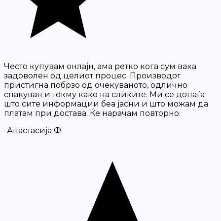
Често купувам онлајн, ама ретко кога сум вака
задоволен од целиот процес. Производот
пристигна побрзо од очекуваното, одлично
спакуван и токму како на сликите. Ми се допаѓа
што сите информации беа јасни и што можам да
платам при достава. Ќе нарачам повторно.
-Анастасија Ф.