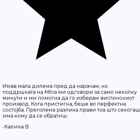
Имав мала дилема пред да нарачам, но
поддршката на Mitra ми одговори за само неколку
минути и ми помогна да го изберам вистинскиот
производ. Кога пристигна, беше во перфектна
состојба. Преголема разлика прави тоа што секогаш
има кому да се обратиш.
-Калина В.