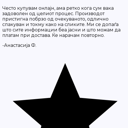
Често купувам онлајн, ама ретко кога сум вака
задоволен од целиот процес. Производот
пристигна побрзо од очекуваното, одлично
спакуван и токму како на сликите. Ми се допаѓа
што сите информации беа јасни и што можам да
платам при достава. Ќе нарачам повторно.
-Анастасија Ф.