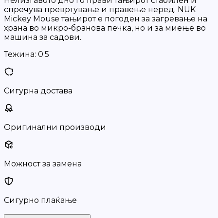
Нелизгавото дно го прави тањирот стабилен и
спречува превртување и правење неред. NUK
Mickey Mouse тањирот е погоден за загревање на
храна во микро-бранова печка, но и за миење во
машина за садови.
Тежина:
0.5
Сигурна достава
Оригинални производи
Можност за замена
Сигурно плаќање