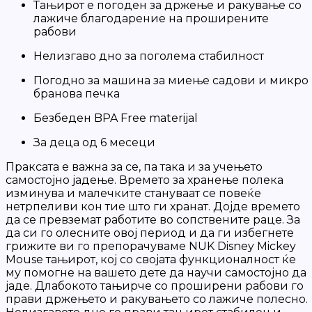
Тањирот е погоден за држење и ракување со
лажиче благодарение на проширените
рабови
Нелизгаво дно за поголема стабилност
Погодно за машина за миење садови и микро
бранова печка
Безбеден BPA Free materijal
За деца од 6 месеци
Праксата е важна за се, па така и за учењето
самостојно јадење. Времето за хранење полека
изминува и малечките стануваат се повеќе
нетрпеливи кон тие што ги хранат. Дојде времето
да се превземат работите во сопствените раце. За
да си го олесните овој период и да ги избегнете
грижите ви го препорачуваме NUK Disney Mickey
Mouse тањирот, кој со својата функционалност ќе
му помогне на вашето дете да научи самостојно да
јаде. Длабокото тањирче со проширени рабови го
прави држењето и ракувањето со лажиче полесно.