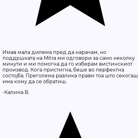
Имав мала дилема пред да нарачам, но
поддршката на Mitra ми одговори за само неколку
минути и ми помогна да го изберам вистинскиот
производ. Кога пристигна, беше во перфектна
состојба. Преголема разлика прави тоа што секогаш
има кому да се обратиш.
-Калина В.