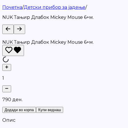
Почетна
/
Детски прибор за јадење
/
NUK Тањир Длабок Mickey Mouse 6+м.
NUK Тањир Длабок Mickey Mouse 6+м.
1
7
9
0
д
е
н
.
Додади во корпа
Купи веднаш
Опис