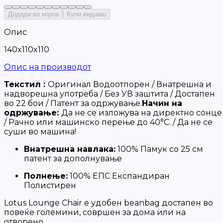
Додади во корпа
Купи веднаш
Опис
140x110x110
Опис на производот
Текстил :
Оригинал Водоотпорен / Внатрешна и
надворешна употреба / Без УВ заштита / Достапен
во 22 бои / Патент за одржување.
Начин на
одржување:
Да не се изложува на директно сонце
/ Рачно или машинско перење до 40°C. / Да не се
суши во машина!
Внатрешна навлака:
100% Памук со 25 см
патент за дополнување
Полнење:
100% ЕПС Експандиран
Полистирен
Lotus Lounge Chair е удобен beanbag достапен во
повеќе големини, совршен за дома или на
отворено.