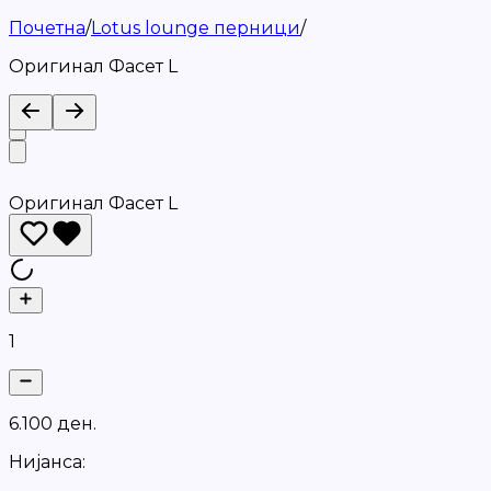
Почетна
/
Lotus lounge перници
/
Оригинал Фасет L
Оригинал Фасет L
1
6
.
1
0
0
д
е
н
.
Нијанса: