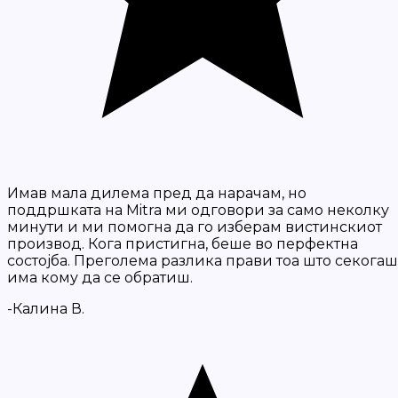
Имав мала дилема пред да нарачам, но
поддршката на Mitra ми одговори за само неколку
минути и ми помогна да го изберам вистинскиот
производ. Кога пристигна, беше во перфектна
состојба. Преголема разлика прави тоа што секогаш
има кому да се обратиш.
-Калина В.