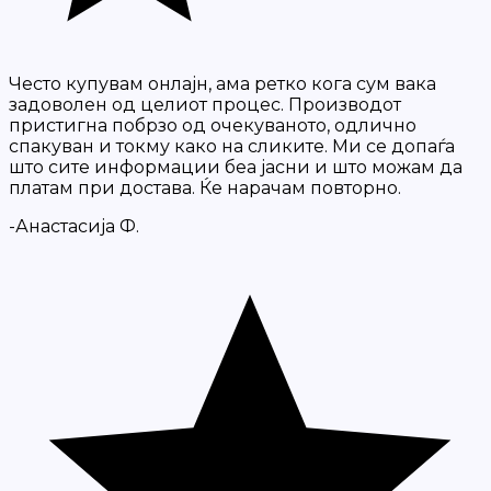
Често купувам онлајн, ама ретко кога сум вака
задоволен од целиот процес. Производот
пристигна побрзо од очекуваното, одлично
спакуван и токму како на сликите. Ми се допаѓа
што сите информации беа јасни и што можам да
платам при достава. Ќе нарачам повторно.
-Анастасија Ф.