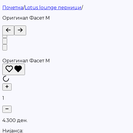
Почетна
/
Lotus lounge перници
/
Оригинал Фасет M
Оригинал Фасет M
1
4
.
3
0
0
д
е
н
.
Нијанса: