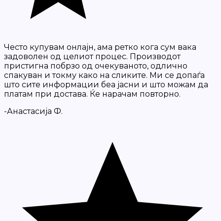
Често купувам онлајн, ама ретко кога сум вака
задоволен од целиот процес. Производот
пристигна побрзо од очекуваното, одлично
спакуван и токму како на сликите. Ми се допаѓа
што сите информации беа јасни и што можам да
платам при достава. Ќе нарачам повторно.
-Анастасија Ф.