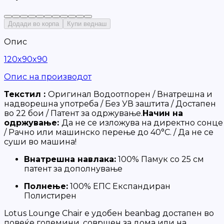
Додади во корпа
Купи веднаш
Опис
120x90x90
Опис на производот
Текстил :
Оригинал Водоотпорен / Внатрешна и
надворешна употреба / Без УВ заштита / Достапен
во 22 бои / Патент за одржување.
Начин на
одржување:
Да не се изложува на директно сонце
/ Рачно или машинско перење до 40°C. / Да не се
суши во машина!
Внатрешна навлака:
100% Памук со 25 см
патент за дополнување
Полнење:
100% ЕПС Експандиран
Полистирен
Lotus Lounge Chair е удобен beanbag достапен во
повеќе големини, совршен за дома или на