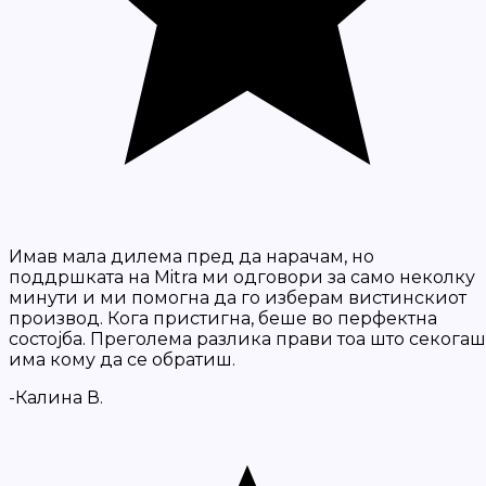
Имав мала дилема пред да нарачам, но
поддршката на Mitra ми одговори за само неколку
минути и ми помогна да го изберам вистинскиот
производ. Кога пристигна, беше во перфектна
состојба. Преголема разлика прави тоа што секогаш
има кому да се обратиш.
-Калина В.