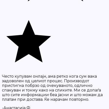
Често купувам онлајн, ама ретко кога сум вака
задоволен од целиот процес. Производот
пристигна побрзо од очекуваното, одлично
спакуван и токму како на сликите. Ми се допаѓа
што сите информации беа јасни и што можам да
платам при достава. Ќе нарачам повторно.
-Анастасија Ф.