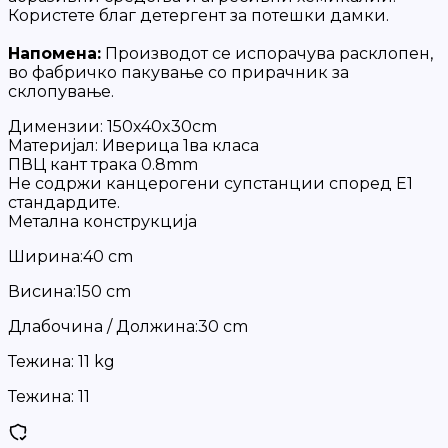
Користете благ детергент за потешки дамки.
Напомена:
Производот се испорачува расклопен,
во фабричко пакување со прирачник за
склопување.
Димензии: 150x40x30cm
Материјал: Иверица 1ва класа
ПВЦ кант трака 0.8mm
Не содржи канцерогени супстанции според Е1
стандардите.
Метална конструкција
Ширина:40 cm
Висина:150 cm
Длабочина / Должина:30 cm
Тежина: 11 kg
Тежина:
11