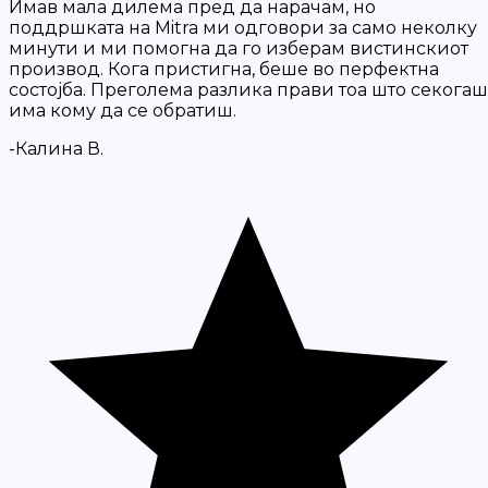
Имав мала дилема пред да нарачам, но
поддршката на Mitra ми одговори за само неколку
минути и ми помогна да го изберам вистинскиот
производ. Кога пристигна, беше во перфектна
состојба. Преголема разлика прави тоа што секогаш
има кому да се обратиш.
-Калина В.