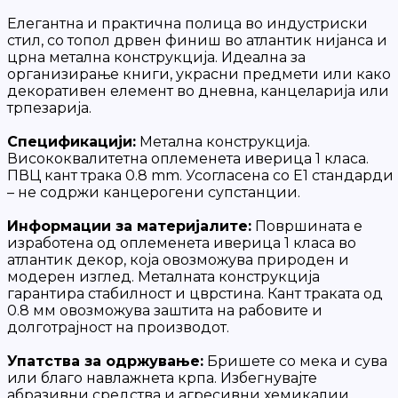
Елегантна и практична полица во индустриски
стил, со топол дрвен финиш во атлантик нијанса и
црна метална конструкција. Идеална за
организирање книги, украсни предмети или како
декоративен елемент во дневна, канцеларија или
трпезарија.
Спецификацији:
Метална конструкција.
Висококвалитетна оплеменета иверица 1 класа.
ПВЦ кант трака 0.8 mm. Усогласена со Е1 стандарди
– не содржи канцерогени супстанции.
Информации за материјалите:
Површината е
изработена од оплеменета иверица 1 класа во
атлантик декор, која овозможува природен и
модерен изглед. Металната конструкција
гарантира стабилност и цврстина. Кант траката од
0.8 мм овозможува заштита на рабовите и
долготрајност на производот.
Упатства за одржување:
Бришете со мека и сува
или благо навлажнета крпа. Избегнувајте
абразивни средства и агресивни хемикалии.