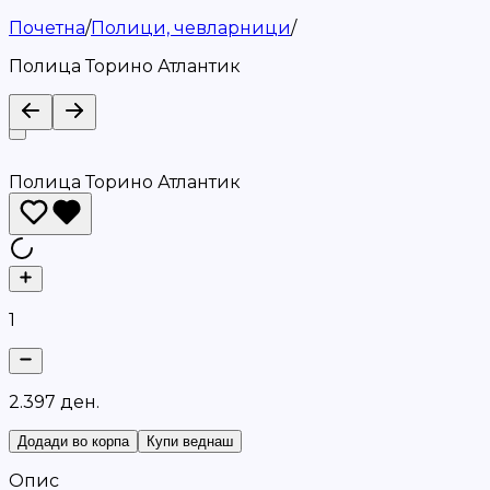
Почетна
/
Полици, чевларници
/
Полица Торино Атлантик
Полица Торино Атлантик
1
2
.
3
9
7
д
е
н
.
Додади во корпа
Купи веднаш
Опис