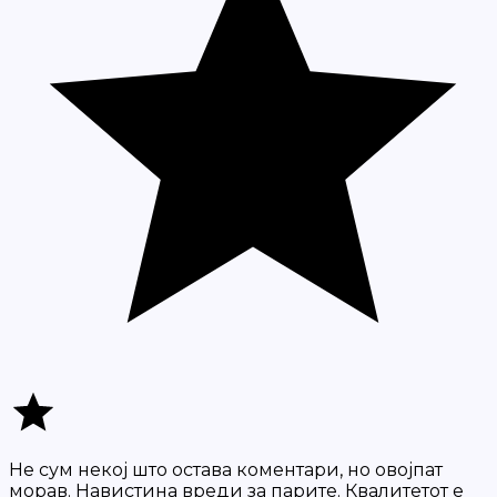
Не сум некој што остава коментари, но овојпат
морав. Навистина вреди за парите. Квалитетот е