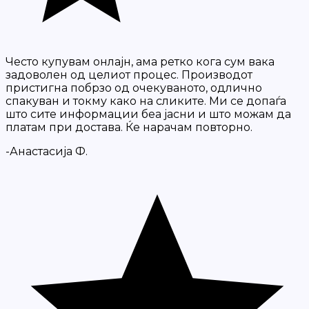
Често купувам онлајн, ама ретко кога сум вака
задоволен од целиот процес. Производот
пристигна побрзо од очекуваното, одлично
спакуван и токму како на сликите. Ми се допаѓа
што сите информации беа јасни и што можам да
платам при достава. Ќе нарачам повторно.
-Анастасија Ф.