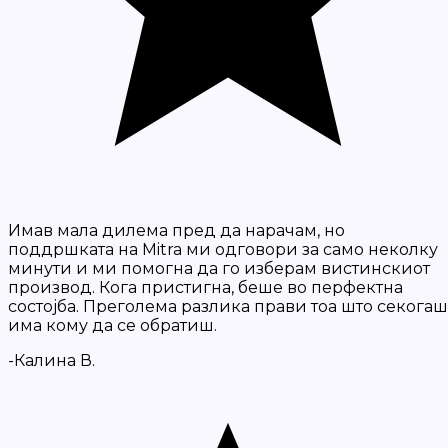
Имав мала дилема пред да нарачам, но
поддршката на Mitra ми одговори за само неколку
минути и ми помогна да го изберам вистинскиот
производ. Кога пристигна, беше во перфектна
состојба. Преголема разлика прави тоа што секогаш
има кому да се обратиш.
-Калина В.