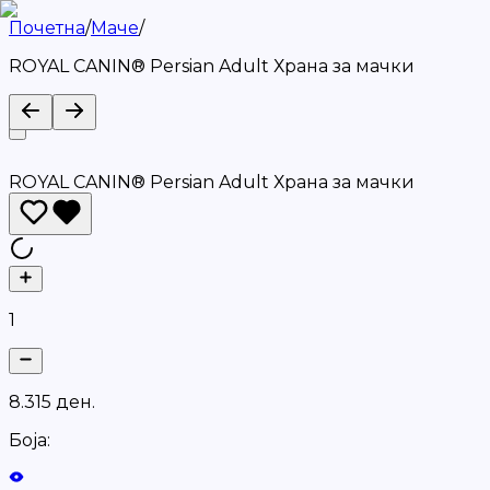
Почетна
/
Маче
/
ROYAL CANIN® Persian Adult Храна за мачки
ROYAL CANIN® Persian Adult Храна за мачки
1
8
.
3
1
5
д
е
н
.
Боја: