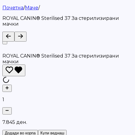
Почетна
/
Маче
/
ROYAL CANIN® Sterilised 37 За стерилизирани
мачки
ROYAL CANIN® Sterilised 37 За стерилизирани
мачки
1
7
.
8
4
5
д
е
н
.
Додади во корпа
Купи веднаш