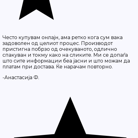
Често купувам онлајн, ама ретко кога сум вака
задоволен од целиот процес. Производот
пристигна побрзо од очекуваното, одлично
спакуван и токму како на сликите. Ми се допаѓа
што сите информации беа јасни и што можам да
платам при достава. Ќе нарачам повторно.
-Анастасија Ф.