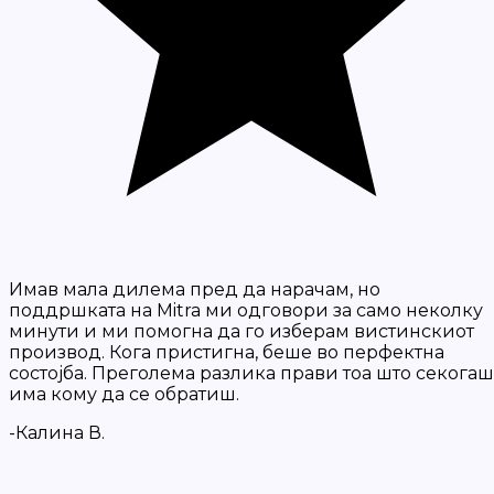
Имав мала дилема пред да нарачам, но
поддршката на Mitra ми одговори за само неколку
минути и ми помогна да го изберам вистинскиот
производ. Кога пристигна, беше во перфектна
состојба. Преголема разлика прави тоа што секогаш
има кому да се обратиш.
-Калина В.