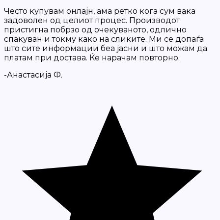
Често купувам онлајн, ама ретко кога сум вака
задоволен од целиот процес. Производот
пристигна побрзо од очекуваното, одлично
спакуван и токму како на сликите. Ми се допаѓа
што сите информации беа јасни и што можам да
платам при достава. Ќе нарачам повторно.
-Анастасија Ф.