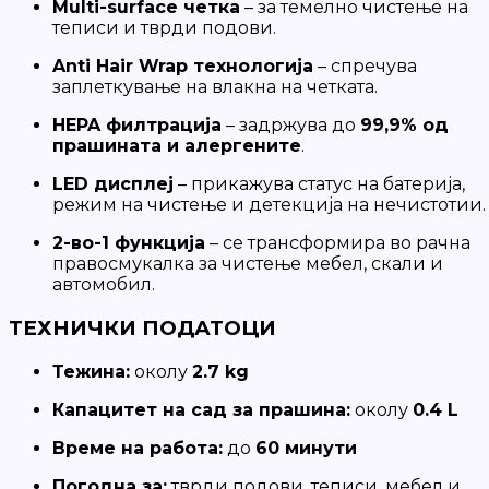
Multi-surface четка
– за темелно чистење на
теписи и тврди подови.
Anti Hair Wrap технологија
– спречува
заплеткување на влакна на четката.
HEPA филтрација
– задржува до
99,9% од
прашината и алергените
.
LED дисплеј
– прикажува статус на батерија,
режим на чистење и детекција на нечистотии.
2-во-1 функција
– се трансформира во рачна
правосмукалка за чистење мебел, скали и
автомобил.
ТЕХНИЧКИ ПОДАТОЦИ
Тежина:
околу
2.7 kg
Капацитет на сад за прашина:
околу
0.4 L
Време на работа:
до
60 минути
Погодна за:
тврди подови, теписи, мебел и