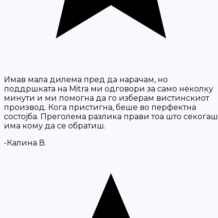
Имав мала дилема пред да нарачам, но
поддршката на Mitra ми одговори за само неколку
минути и ми помогна да го изберам вистинскиот
производ. Кога пристигна, беше во перфектна
состојба. Преголема разлика прави тоа што секогаш
има кому да се обратиш.
-Калина В.