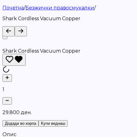
Почетна
/
Безжични правосмукалки
/
Shark Cordless Vacuum Copper
Shark Cordless Vacuum Copper
1
2
9
.
8
0
0
д
е
н
.
Додади во корпа
Купи веднаш
Опис