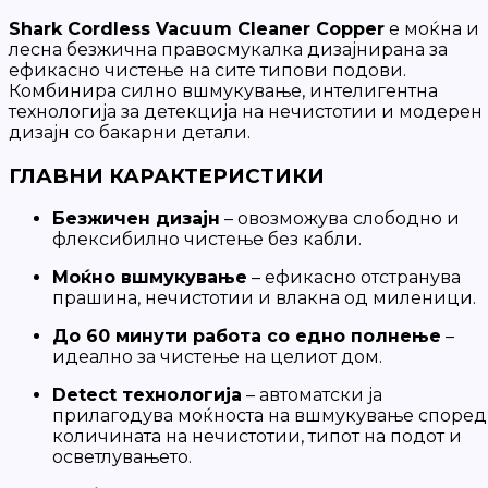
Shark Cordless Vacuum Cleaner Copper
е моќна и
лесна безжична правосмукалка дизајнирана за
ефикасно чистење на сите типови подови.
Комбинира силно вшмукување, интелигентна
технологија за детекција на нечистотии и модерен
дизајн со бакарни детали.
ГЛАВНИ КАРАКТЕРИСТИКИ
Безжичен дизајн
– овозможува слободно и
флексибилно чистење без кабли.
Моќно вшмукување
– ефикасно отстранува
прашина, нечистотии и влакна од миленици.
До 60 минути работа со едно полнење
–
идеално за чистење на целиот дом.
Detect технологија
– автоматски ја
прилагодува моќноста на вшмукување според
количината на нечистотии, типот на подот и
осветлувањето.