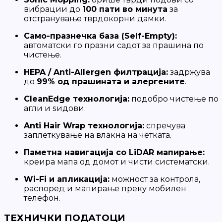
вибрации до
100 пати во минута
за
отстранување тврдокорни дамки.
Само-празнечка база (Self-Empty):
автоматски го празни садот за прашина по
чистење.
HEPA / Anti-Allergen филтрација:
задржува
до
99% од прашината и алергените
.
CleanEdge технологија:
подобро чистење по
агли и ѕидови.
Anti Hair Wrap технологија:
спречува
заплеткување на влакна на четката.
Паметна навигација со LiDAR мапирање:
креира мапа од домот и чисти систематски.
Wi-Fi и апликација:
можност за контрола,
распоред и мапирање преку мобилен
телефон.
ТЕХНИЧКИ ПОДАТОЦИ