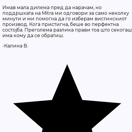
Имав мала дилема пред да нарачам, но
поддршката на Mitra ми одговори за само неколку
минути и ми помогна да го изберам вистинскиот
производ. Кога пристигна, беше во перфектна
состојба. Преголема разлика прави тоа што секогаш
има кому да се обратиш.
-Калина В.