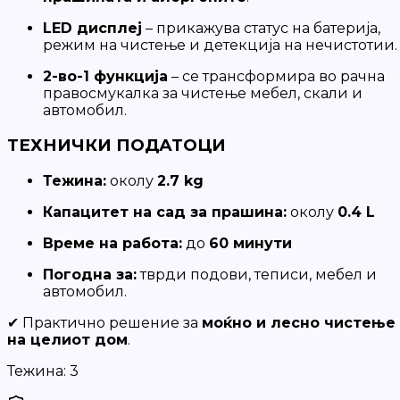
LED дисплеј
– прикажува статус на батерија,
режим на чистење и детекција на нечистотии.
2-во-1 функција
– се трансформира во рачна
правосмукалка за чистење мебел, скали и
автомобил.
ТЕХНИЧКИ ПОДАТОЦИ
Тежина:
околу
2.7 kg
Капацитет на сад за прашина:
околу
0.4 L
Време на работа:
до
60 минути
Погодна за:
тврди подови, теписи, мебел и
автомобил.
✔ Практично решение за
моќно и лесно чистење
на целиот дом
.
Тежина:
3