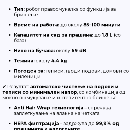
Тип:
робот правосмукалка со функција за
бришење
Време на работа:
до околу
85–100 минути
Капацитет на сад за прашина:
до
1.8 L
(со
база)
Ниво на бучава:
околу
69 dB
Тежина:
околу
4.4 kg
Погоден за:
теписи, тврди подови, домови со
миленици.
✔ Резултат:
автоматско чистење на подови и
теписи со минимален напор
, со комбинација од
моќно вшмукување и интелигентно бришење.
Anti Hair Wrap технологија
– спречува
заплеткување на влакна на четката.
HEPA филтрација
– задржува до
99,9% од
прашината и алергените
.