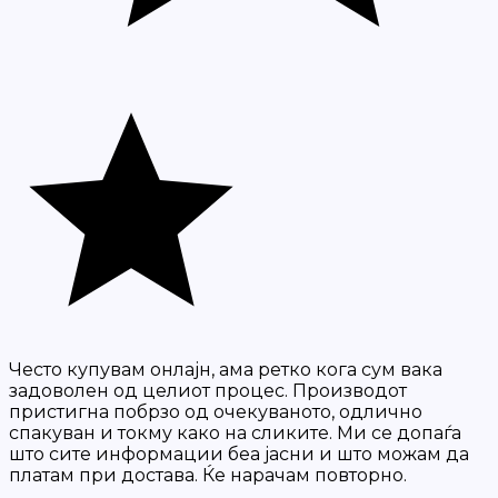
Често купувам онлајн, ама ретко кога сум вака
задоволен од целиот процес. Производот
пристигна побрзо од очекуваното, одлично
спакуван и токму како на сликите. Ми се допаѓа
што сите информации беа јасни и што можам да
платам при достава. Ќе нарачам повторно.