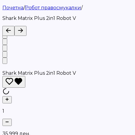
Почетна
/
Робот правосмукалки
/
Shark Matrix Plus 2in1 Robot V
Shark Matrix Plus 2in1 Robot V
1
3
5
.
9
9
9
д
е
н
.