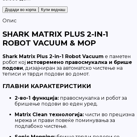
Додади во корпа
Купи веднаш
Опис
SHARK MATRIX PLUS 2-IN-1
ROBOT VACUUM & MOP
Shark Matrix Plus 2-in-1 Robot Vacuum
е паметен
робот кој
истовремено правосмукалка и брише
подови
, дизајниран за автоматско чистење на
теписи и тврди подови во домот.
ГЛАВНИ КАРАКТЕРИСТИКИ
2-во-1 функција:
правосмукалка и робот за
бришење подови во еден уред.
Matrix Clean технологија:
чисти во прецизна
мрежа и прави повеќе поминувања за
подлабоко чистење.
Sonic Mopping:
брише тврди подови со