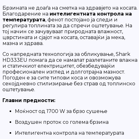
Брзината не доаѓа на сметка на здравјето на косата.
Благодарение на
интелигентната контрола на
температурата
, фенот постојано ја следи и
регулира топлината за да спречи оштетување. На
тој начин се зачувуваат природната влажност,
цврстината и сјајот на косата, оставајќи ја мека,
мазна и здрава.
Со напредната технологија за обликување, Shark
HD333EU помага да се намалат разлетаните влакна
и статичкиот електрицитет, обезбедувајќи
професионален изглед и долготрајна мазност.
Погоден е за сите типови коса и овозможува
секојдневно стилизирање без страв од топлинско
оштетување.
Главни предности:
Моќност од 1700 W за брзо сушење
Воздушен проток со голема брзина
Интелигентна контрола на температурата