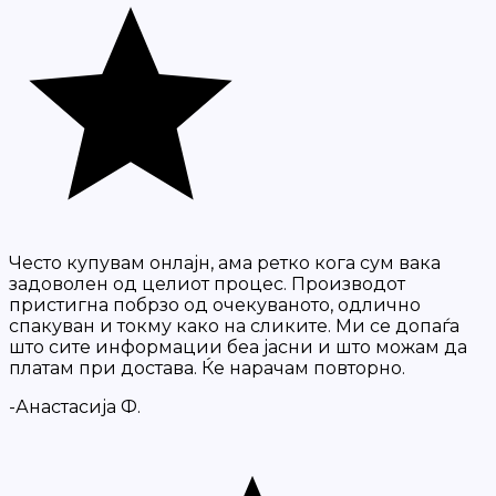
Често купувам онлајн, ама ретко кога сум вака
задоволен од целиот процес. Производот
пристигна побрзо од очекуваното, одлично
спакуван и токму како на сликите. Ми се допаѓа
што сите информации беа јасни и што можам да
платам при достава. Ќе нарачам повторно.
-Анастасија Ф.