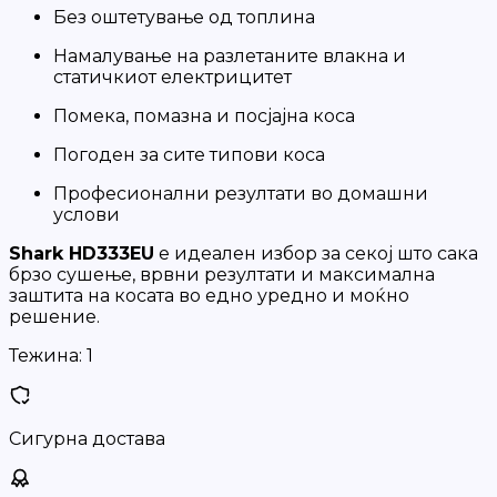
Без оштетување од топлина
Намалување на разлетаните влакна и
статичкиот електрицитет
Помека, помазна и посјајна коса
Погоден за сите типови коса
Професионални резултати во домашни
услови
Shark HD333EU
е идеален избор за секој што сака
брзо сушење, врвни резултати и максимална
заштита на косата во едно уредно и моќно
решение.
Тежина:
1
Сигурна достава