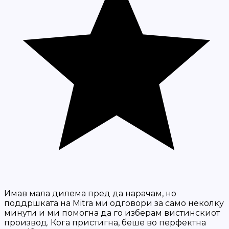
Имав мала дилема пред да нарачам, но
поддршката на Mitra ми одговори за само неколку
минути и ми помогна да го изберам вистинскиот
производ. Кога пристигна, беше во перфектна