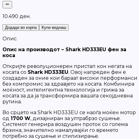
1
0
.
4
9
0
д
е
н
.
Додади во корпа
Купи веднаш
Опис
Опис на производот – Shark HD333EU фен за
коса
Откријте револуционерен пристап кон негата на
косата со
Shark HD333EU
. Овој напреден фен е
создаден за оние кои бараат високи перформанси
без компромис за здравјето на косата. Комбинира
моќност, интелигентна технологија и грижа за
косата за да ја трансформира вашата секојдневна
рутина.
Во срцето на Shark HD333EU се наоѓа моќен мотор
од
1700 W
, дизајниран за ултрабрзо сушење.
Системот генерира воздушен проток со голема
брзина, значително намалувајќи го времето
потребно за сушење и стилизирање.