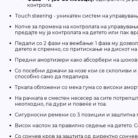
контрола.
Touch steering - уникатен систем на управувањ
Копче за промена на контролата на управување 
предајте му ја контролата на детето или пак врат
Педали со 2 фази на вежбање: 1 фаза му дозволу
детето е спремно, со притискање на дискот на
Предни амортизери како абсорбери на шоков
Со посебни држачи за нозе кои се склопиви и с
способно само да педалира.
Тркала обложени со мека гума со високи амо
На рачката е сместен несесер за сите потрепшт
неопходно, па дури и повеќе и тоа.
Сигурносни ремени со 3 позиции и заштитна п
Висок наслон за правилно седење на детето. С
Со сончев кров за заштита од директно сончев