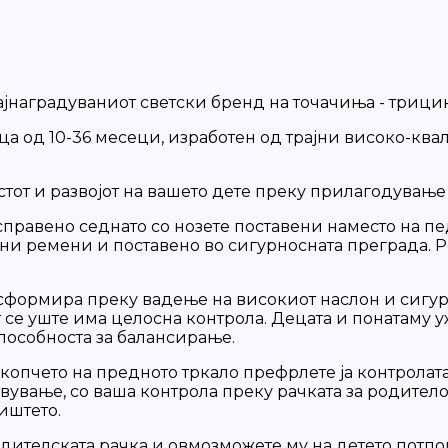
најнаградуваниот светски бренд на точачиња - трицик
деца од 10-36 месеци, изработен од трајни високо-к
стот и развојот на вашето дете преку прилагодување 
исправено седнато со нозете поставени наместо на 
сни ремени и поставено во сигурносната преграда. 
сформира преку вадење на високиот наслон и сигур
т се уште има целосна контрола. Децата и понатаму у
пособноста за балансирање.
копчето на предното тркало префрлете ја контролата
вање, со ваша контрола преку рачката за родителот 
иштето.
одителската рачка и овмозможете му на детето потп