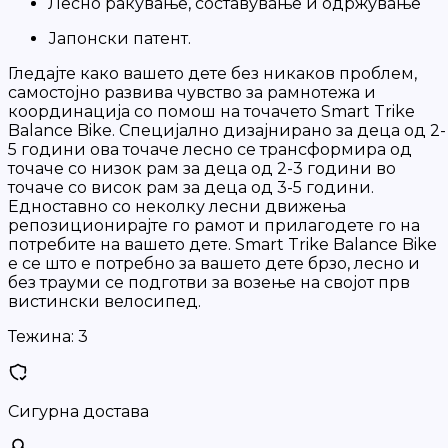
Лесно ракување, составување и одржување
Јапонски патент.
Гледајте како вашето дете без никаков проблем,
самостојно развива чувство за рамнотежа и
координација со помош на точачето Smart Trike
Balance Bike. Специјално дизајнирано за деца од 2-
5 години ова точаче лесно се трансформира од
точаче со низок рам за деца од 2-3 години во
точаче со висок рам за деца од 3-5 години.
Едноставно со неколку лесни движења
репозиционирајте го рамот и прилагодете го на
потребите на вашето дете. Smart Trike Balance Bike
е се што е потребно за вашето дете брзо, лесно и
без трауми се подготви за возење на својот прв
вистински велосипед.
Тежина:
3
Сигурна достава