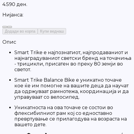
4
.
5
9
0
д
е
н
.
Нијанса:
Додади во корпа
Купи веднаш
Опис
Smart Trike е најпознатиот, најпродаваниот и
најнаградуваниот светски бренд на точачиња
- трицикли, присатен во преку 80 земји во
светот.
Smart Trike Balance Bike е уникатно точаче
кое ќе им помогне на вашите деца да научат
да одржуваат рамнотежа, координација и да
управуваат со велосипед.
Уникатноста на ова точаче се состои во
флексибилниот рам кој со едноставно
превртување се прилагодува на возраста на
вашето дете.