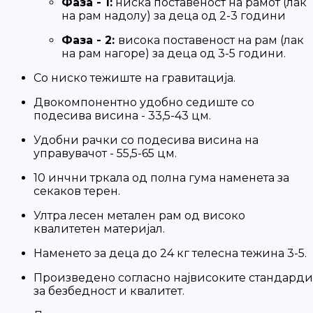
Фаза - 1:
ниска поставеност на рамот (лак
на рам надолу) за деца од 2-3 години
Фаза - 2:
висока поставеност на рам (лак
на рам нагоре) за деца од 3-5 години.
Со ниско тежиште на гравитација.
Двокомпонентно удобно седиште со
подесива висина - 33,5-43 цм.
Удобни рачки со подесива висина на
управувачот - 55,5-65 цм.
10 инчни тркала од полна гума наменета за
секаков терен.
Ултра лесен метален рам од високо
квалитетен материјал.
Наменето за деца до 24 кг телесна тежина 3-5.
Произведено согласно највисоките стандарди
за безбедност и квалитет.