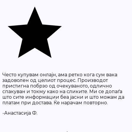
Често купувам онлајн, ама ретко кога сум вака
задоволен од целиот процес. Производот
пристигна побрзо од очекуваното, одлично
спакуван и токму како на сликите. Ми се допаѓа
што сите информации беа јасни и што можам да
платам при достава. Ќе нарачам повторно.
-Анастасија Ф.