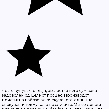
Често купувам онлајн, ама ретко кога сум вака
задоволен од целиот процес. Производот
пристигна побрзо од очекуваното, одлично
спакуван и токму како на сликите. Ми се допаѓа