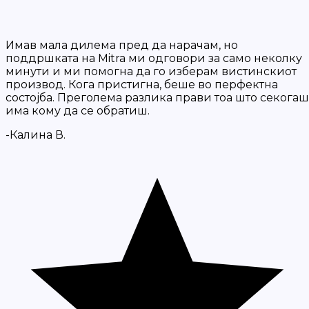
Имав мала дилема пред да нарачам, но
поддршката на Mitra ми одговори за само неколку
минути и ми помогна да го изберам вистинскиот
производ. Кога пристигна, беше во перфектна
состојба. Преголема разлика прави тоа што секогаш
има кому да се обратиш.
-Калина В.