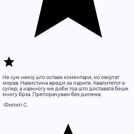
Не сум некој што остава коментари, но овојпат
морав. Навистина вреди за парите. Квалитетот е
супер, а најмногу ме доби тоа што доставата беше
многу брза. Препорачувам без дилема.
-Филип С.