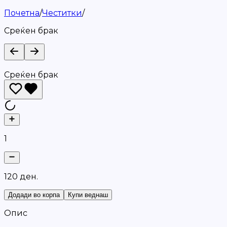
Почетна
/
Честитки
/
Среќен брак
Среќен брак
1
1
2
0
д
е
н
.
Додади во корпа
Купи веднаш
Опис