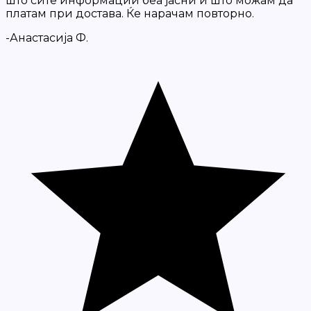
што сите информации беа јасни и што можам да
платам при достава. Ќе нарачам повторно.
-Анастасија Ф.