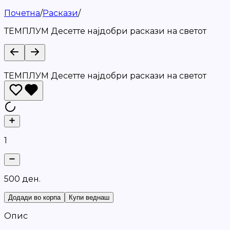
Почетна
/
Раскази
/
ТЕМПЛУМ Десетте најдобри раскази на светот
ТЕМПЛУМ Десетте најдобри раскази на светот
1
5
0
0
д
е
н
.
Додади во корпа
Купи веднаш
Опис