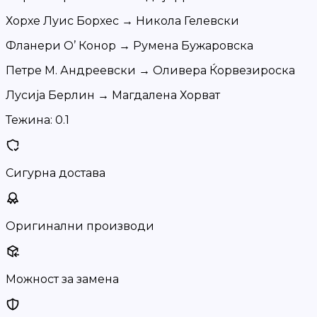
Хорхе Луис Борхес → Никола Гелевски
Фланери О’ Конор → Румена Бужаровска
Петре М. Андреевски → Оливера Ќорвезироска
Лусија Берлин → Магдалена Хорват
Тежина:
0.1
Сигурна достава
Оригинални производи
Можност за замена