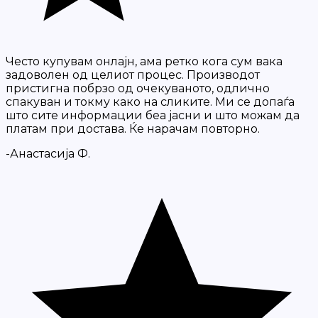
Често купувам онлајн, ама ретко кога сум вака
задоволен од целиот процес. Производот
пристигна побрзо од очекуваното, одлично
спакуван и токму како на сликите. Ми се допаѓа
што сите информации беа јасни и што можам да
платам при достава. Ќе нарачам повторно.
-Анастасија Ф.