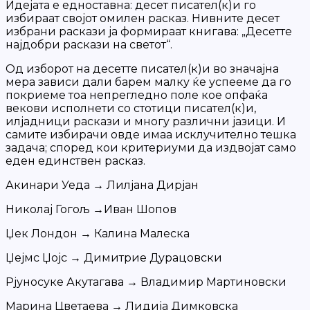
Идејата е едноставна: десет писател(к)и го
избираат својот омилен расказ. Нивните десет
избрани раскази ја формираат книгава: „Десетте
најдобри раскази на светот“.
Од изборот на десетте писател(к)и во значајна
мера зависи дали барем малку ќе успееме да го
покриеме тоа непрегледно поле кое опфаќа
векови исполнети со стотици писател(к)и,
илјадници раскази и многу различни јазици. И
самите избирачи овде имаа исклучително тешка
задача; според кои критериуми да издвојат само
еден единствен расказ.
Акинари Уеда → Лилјана Дирјан
Николај Гогољ →Иван Шопов
Џек Лондон → Калина Малеска
Џејмс Џојс → Димитрие Дурацовски
Рјуносуке Акутагава → Владимир Мартиновски
Марина Цветаева → Лидија Димковска