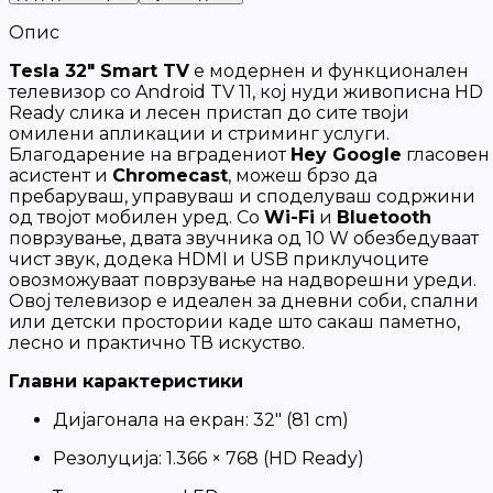
Опис
Tesla 32" Smart TV
е модернен и функционален
телевизор со Android TV 11, кој нуди живописна HD
Ready слика и лесен пристап до сите твоји
омилени апликации и стриминг услуги.
Благодарение на вградениот
Hey Google
гласовен
асистент и
Chromecast
, можеш брзо да
пребаруваш, управуваш и споделуваш содржини
од твојот мобилен уред. Со
Wi-Fi
и
Bluetooth
поврзување, двата звучника од 10 W обезбедуваат
чист звук, додека HDMI и USB приклучоците
овозможуваат поврзување на надворешни уреди.
Овој телевизор е идеален за дневни соби, спални
или детски простории каде што сакаш паметно,
лесно и практично ТВ искуство.
Главни карактеристики
Дијагонала на екран: 32" (81 cm)
Резолуција: 1.366 × 768 (HD Ready)