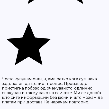
Често купувам онлајн, ама ретко кога сум вака
задоволен од целиот процес. Производот
пристигна побрзо од очекуваното, одлично
спакуван и токму како на сликите. Ми се допаѓа
што сите информации беа јасни и што можам да
платам при достава. Ќе нарачам повторно.