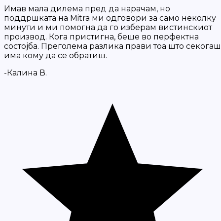
Имав мала дилема пред да нарачам, но
поддршката на Mitra ми одговори за само неколку
минути и ми помогна да го изберам вистинскиот
производ. Кога пристигна, беше во перфектна
состојба. Преголема разлика прави тоа што секогаш
има кому да се обратиш.
-Калина В.