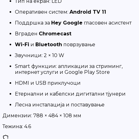
Тип на екран: LED
Оперативен систем:
Android TV 11
Поддршка за
Hey Google
гласовен асистент
Вграден
Chromecast
Wi-Fi
и
Bluetooth
поврзување
Звучници: 2 × 10 W
Smart функции: апликации за стриминг,
интернет услуги и Google Play Store
HDMI и USB приклучоци
Етернални и кабелски дигитални тјунери
Лесна инсталација и поставување
Димензии:
788 × 484 × 108 мм
Тежина:
4.6