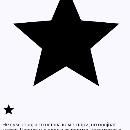
Не сум некој што остава коментари, но овојпат