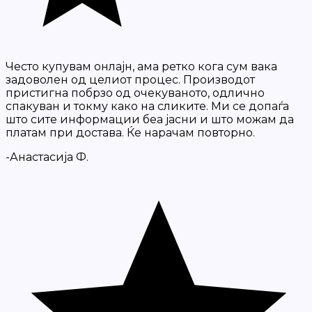
Често купувам онлајн, ама ретко кога сум вака
задоволен од целиот процес. Производот
пристигна побрзо од очекуваното, одлично
спакуван и токму како на сликите. Ми се допаѓа
што сите информации беа јасни и што можам да
платам при достава. Ќе нарачам повторно.
-Анастасија Ф.