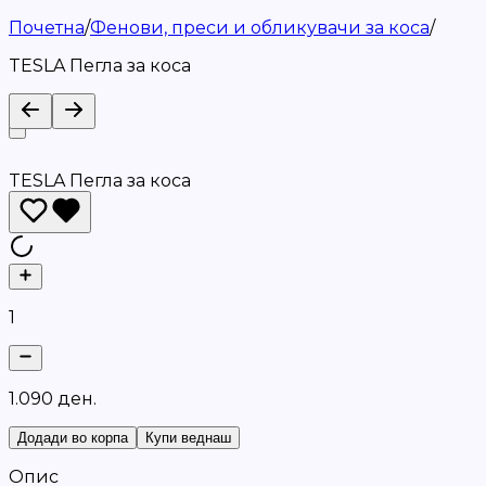
Почетна
/
Фенови, преси и обликувачи за коса
/
TESLA Пегла за коса
TESLA Пегла за коса
1
1
.
0
9
0
д
е
н
.
Додади во корпа
Купи веднаш
Опис