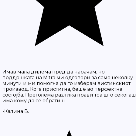
Имав мала дилема пред да нарачам, но
поддршката на Mitra ми одговори за само неколку
минути и ми помогна да го изберам вистинскиот
производ. Кога пристигна, беше во перфектна
состојба. Преголема разлика прави тоа што секогаш
има кому да се обратиш.
-Калина В.