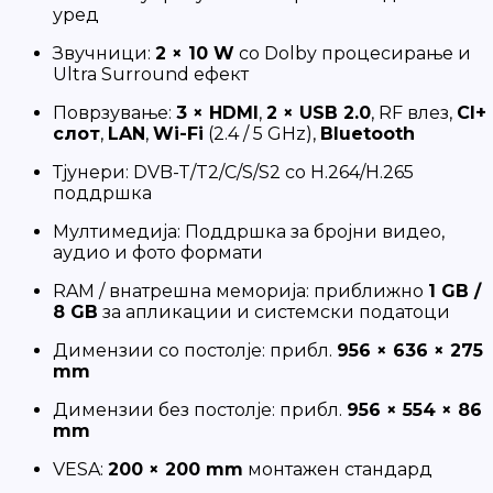
уред
Звучници:
2 × 10 W
со Dolby процесирање и
Ultra Surround ефект
Поврзување:
3 × HDMI
,
2 × USB 2.0
, RF влез,
CI+
слот
,
LAN
,
Wi-Fi
(2.4 / 5 GHz),
Bluetooth
Тјунери: DVB-T/T2/C/S/S2 со H.264/H.265
поддршка
Мултимедија: Поддршка за бројни видео,
аудио и фото формати
RAM / внатрешна меморија: приближно
1 GB /
8 GB
за апликации и системски податоци
Димензии со постолје: прибл.
956 × 636 × 275
mm
Димензии без постолје: прибл.
956 × 554 × 86
mm
VESA:
200 × 200 mm
монтажен стандард