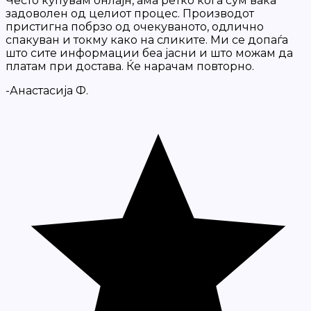
Често купувам онлајн, ама ретко кога сум вака
задоволен од целиот процес. Производот
пристигна побрзо од очекуваното, одлично
спакуван и токму како на сликите. Ми се допаѓа
што сите информации беа јасни и што можам да
платам при достава. Ќе нарачам повторно.
-Анастасија Ф.