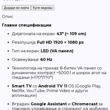
Додади во корпа
Купи веднаш
Опис
Главни спецификации
Дијагонала на екран:
43″ (≈ 109 cm)
Резолуција:
Full HD 1920 × 1080 px
Тип на екран:
LED (VA панел)
Освежување:
60 Hz
Технологија на приказ: 8-битен VA панел со
динамичен контраст ~5000:1 и широк агол на
гледање (≈170°/170°)
Smart TV
со
Android TV 11
OS (Google Play,
Netflix, YouTube, Prime Video и други
апликации)
Вграден
Google Assistant
и
Chromecast
за
гласовно управување и стриминг од мобилен