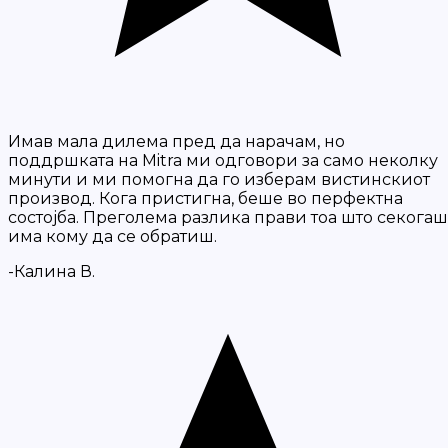
Имав мала дилема пред да нарачам, но
поддршката на Mitra ми одговори за само неколку
минути и ми помогна да го изберам вистинскиот
производ. Кога пристигна, беше во перфектна
состојба. Преголема разлика прави тоа што секогаш
има кому да се обратиш.
-Калина В.