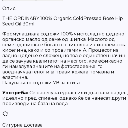
Опис
THE ORDINARY 100% Organic ColdPressed Rose Hip
Seed Oil 30ml.
Формулацијата содржи 100% чисто, ладно цедено
органско масло од семе од шипка. Маслото од
семе од шипка е богато со линолна и линолеинска
киселина, како и со провитамин А. Процесот на
ладно цедење е сложен, но тоа е единствен начин
да се зачува квалитетот на маслото, кое ефикасно
ги намалува знаците на фотостареење, го
воедначува тенот и ја прави кожата помазна и
еластична.
Пакувањето содржи УВ заштита.
Употреба:
Се нанесува еднаш или два пати на ден,
идеално пред спиење, одкако ќе се нанесат други
производи на база на вода.
Сигурна достава