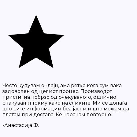
Често купувам онлајн, ама ретко кога сум вака
задоволен од целиот процес. Производот
пристигна побрзо од очекуваното, одлично
спакуван и токму како на сликите. Ми се допаѓа
што сите информации беа јасни и што можам да
платам при достава. Ќе нарачам повторно.
-Анастасија Ф.