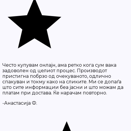
Често купувам онлајн, ама ретко кога сум вака
задоволен од целиот процес. Производот
пристигна побрзо од очекуваното, одлично
спакуван и токму како на сликите. Ми се допаѓа
што сите информации беа јасни и што можам да
платам при достава. Ќе нарачам повторно.
-Анастасија Ф.