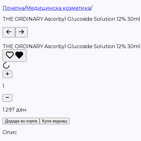
Почетна
/
Медицинска козметика
/
THE ORDINARY Ascorbyl Glucoside Solution 12% 30ml
THE ORDINARY Ascorbyl Glucoside Solution 12% 30ml
1
1
.
2
9
7
д
е
н
.
Додади во корпа
Купи веднаш
Опис