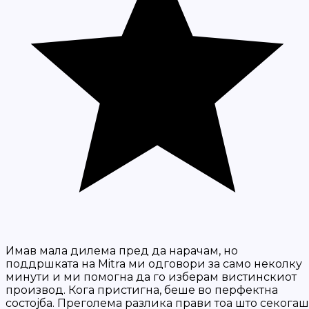
Имав мала дилема пред да нарачам, но
поддршката на Mitra ми одговори за само неколку
минути и ми помогна да го изберам вистинскиот
производ. Кога пристигна, беше во перфектна
состојба. Преголема разлика прави тоа што секогаш