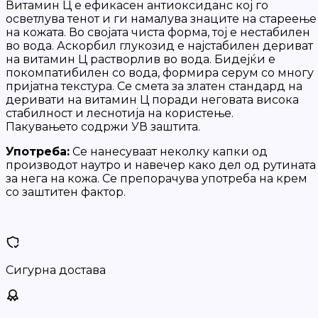
Витамин Ц е ефикасен антиоксиданс кој го
осветлува тенот и ги намалува знаците на стареење
на кожата. Во својата чиста форма, тој е нестабилен
во вода. Аскорбил глукозид е најстабилен дериват
на витамин Ц растворлив во вода. Бидејќи е
покомпатибилен со вода, формира серум со многу
пријатна текстура. Се смета за златен стандард на
деривати на витамин Ц поради неговата висока
стабилност и леснотија на користење.
Пакувањето содржи УВ заштита.
Употреба:
Се нанесуваат неколку капки од
производот наутро и навечер како дел од рутината
за нега на кожа. Се препорачува употреба на крем
со заштитен фактор.
Сигурна достава