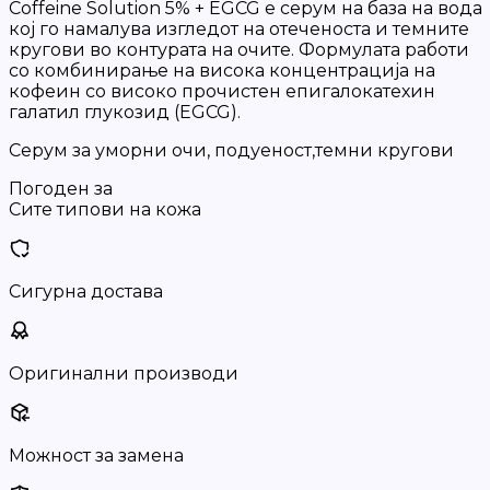
Coffeine Solution 5% + EGCG е серум на база на вода
кој го намалува изгледот на отеченоста и темните
кругови во контурата на очите. Формулата работи
со комбинирање на висока концентрација на
кофеин со високо прочистен епигалокатехин
галатил глукозид (EGCG).
Серум за уморни очи, подуеност,темни кругови
Погоден за
Сите типови на кожа
Сигурна достава
Оригинални производи
Можност за замена