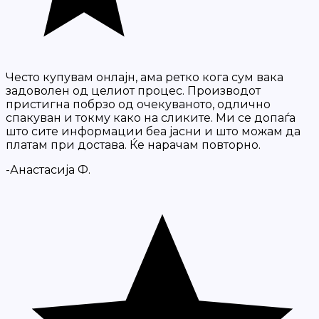
Често купувам онлајн, ама ретко кога сум вака
задоволен од целиот процес. Производот
пристигна побрзо од очекуваното, одлично
спакуван и токму како на сликите. Ми се допаѓа
што сите информации беа јасни и што можам да
платам при достава. Ќе нарачам повторно.
-Анастасија Ф.