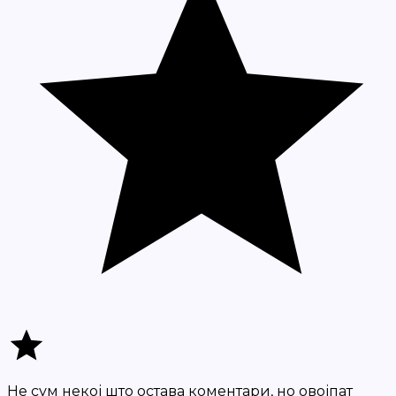
Не сум некој што остава коментари, но овојпат