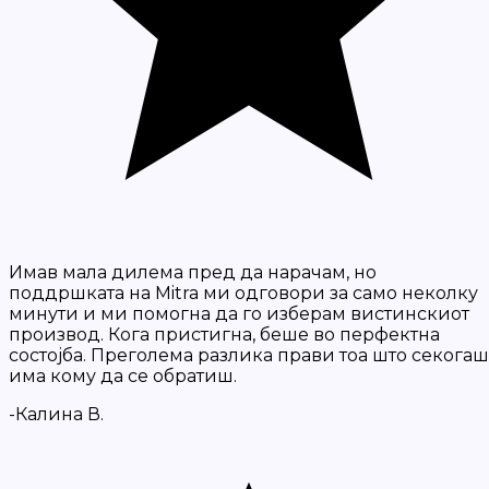
Имав мала дилема пред да нарачам, но
поддршката на Mitra ми одговори за само неколку
минути и ми помогна да го изберам вистинскиот
производ. Кога пристигна, беше во перфектна
состојба. Преголема разлика прави тоа што секогаш
има кому да се обратиш.
-Калина В.