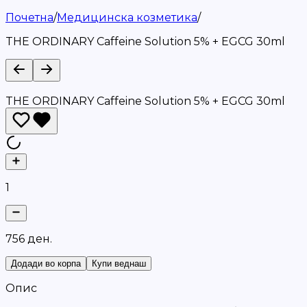
Почетна
/
Медицинска козметика
/
THE ORDINARY Caffeine Solution 5% + EGCG 30ml
THE ORDINARY Caffeine Solution 5% + EGCG 30ml
1
7
5
6
д
е
н
.
Додади во корпа
Купи веднаш
Опис