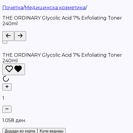
Почетна
/
Медицинска козметика
/
THE ORDINARY Glycolic Acid 7% Exfoliating Toner
240ml
THE ORDINARY Glycolic Acid 7% Exfoliating Toner
240ml
1
1
.
0
5
8
д
е
н
.
Додади во корпа
Купи веднаш