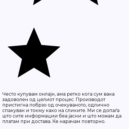
Често купувам онлајн, ама ретко кога сум вака
задоволен од целиот процес. Производот
пристигна побрзо од очекуваното, одлично
спакуван и токму како на сликите. Ми се допаѓа
што сите информации беа јасни и што можам да
платам при достава. Ќе нарачам повторно.