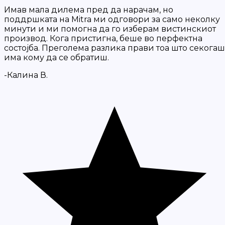
Имав мала дилема пред да нарачам, но
поддршката на Mitra ми одговори за само неколку
минути и ми помогна да го изберам вистинскиот
производ. Кога пристигна, беше во перфектна
состојба. Преголема разлика прави тоа што секогаш
има кому да се обратиш.
-Калина В.