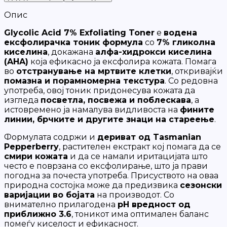
Опис
Glycolic Acid 7% Exfoliating Toner
е
водена
ексфолирачка тоник формула
со
7% гликолна
киселина
, докажана
алфа-хидрокси киселина
(AHA)
која ефикасно ја ексфолира кожата. Помага
во
отстранување на мртвите клетки
, откривајќи
помазна и порамномерна текстура
. Со редовна
употреба, овој тоник придонесува кожата да
изгледа
посветла, посвежа и поблескава
, а
истовремено ја намалува видливоста на
фините
линии, брчките и другите знаци на стареење
.
Формулата содржи и
дериват од Tasmanian
Pepperberry
, растителен екстракт кој помага да се
смири кожата
и да се намали иритацијата што
често е поврзана со ексфолирање, што ја прави
погодна за почеста употреба. Присуството на оваа
природна состојка може да предизвика
сезонски
варијации во бојата
на производот. Со
внимателно прилагодена
pH вредност од
приближно 3.6
, тоникот има оптимален баланс
помеѓу киселост и ефикасност.