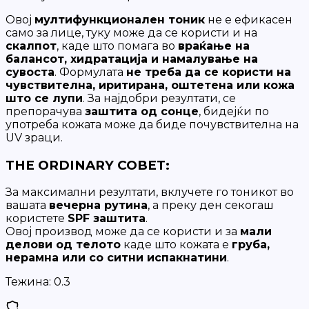
Овој
мултифункционален тоник
не е ефикасен
само за лице, туку може да се користи и на
скалпот
, каде што помага во
враќање на
балансот, хидратација и намалување на
сувоста
. Формулата
не треба да се користи на
чувствителна, иритирана, оштетена или кожа
што се лупи
. За најдобри резултати, се
препорачува
заштита од сонце
, бидејќи по
употреба кожата може да биде почувствителна на
UV зраци.
THE ORDINARY СОВЕТ:
За максимални резултати, вклучете го тоникот во
вашата
вечерна рутина
, а преку ден секогаш
користете
SPF заштита
.
Овој производ може да се користи и за
мали
делови од телото
каде што кожата е
груба,
нерамна или со ситни испакнатини
.
Тежина:
0.3