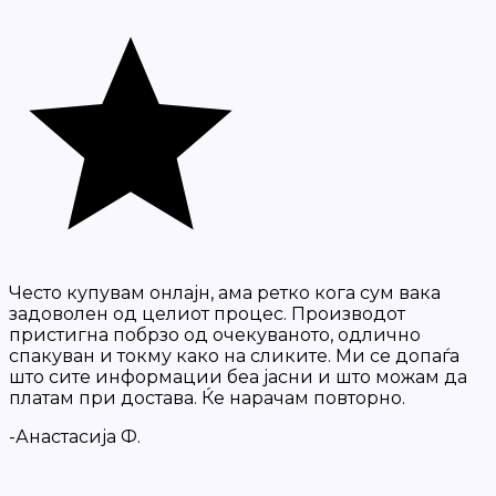
Често купувам онлајн, ама ретко кога сум вака
задоволен од целиот процес. Производот
пристигна побрзо од очекуваното, одлично
спакуван и токму како на сликите. Ми се допаѓа
што сите информации беа јасни и што можам да
платам при достава. Ќе нарачам повторно.
-Анастасија Ф.