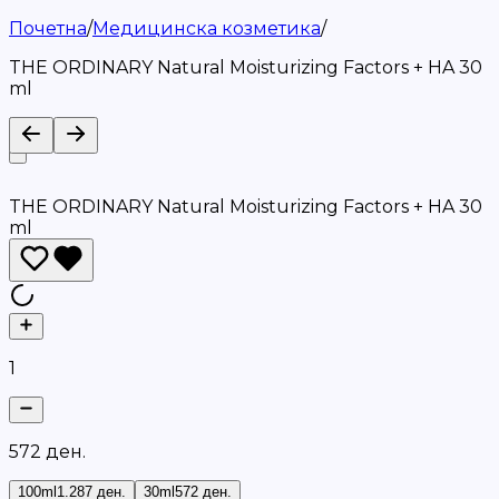
Почетна
/
Медицинска козметика
/
THE ORDINARY Natural Moisturizing Factors + HA 30
ml
THE ORDINARY Natural Moisturizing Factors + HA 30
ml
1
5
7
2
д
е
н
.
100ml
1.287 ден.
30ml
572 ден.