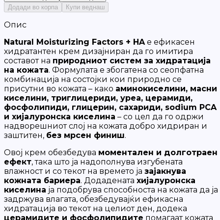
Додади во корпа
Купи веднаш
Опис
Natural Moisturizing Factors + HA
е ефикасен
хидратантен крем дизајниран да го имитира
составот на
природниот систем за хидратација
на кожата
. Формулата е збогатена со сеопфатна
комбинација на состојки кои природно се
присутни во кожата – како
аминокиселини, масни
киселини, триглицериди, уреа, церамиди,
фосфолипиди, глицерин, сахариди, sodium PCA
и хијалуронска киселина
– со цел да го одржи
надворешниот слој на кожата добро хидриран и
заштитен,
без мрсен финиш
.
Овој крем обезбедува
моментален и долготраен
ефект
, така што ја надополнува изгубената
влажност и со текот на времето ја
зајакнува
кожната бариера
. Додадената
хијалуронска
киселина
ја подобрува способноста на кожата да ја
задржува влагата, обезбедувајќи ефикасна
хидратација во текот на целиот ден, додека
церамидите и фосфолипидите
помагаат кожата