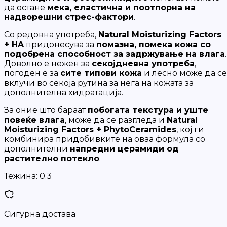
да остане
мека, еластична и поотпорна на
надворешни стрес-фактори
.
Со редовна употреба,
Natural Moisturizing Factors
+ HA
придонесува за
помазна, помека кожа со
подобрена способност за задржување на влага
.
Доволно е нежен за
секојдневна употреба
,
погоден е за
сите типови кожа
и лесно може да се
вклучи во секоја рутина за нега на кожата за
дополнителна хидратација.
За оние што бараат
побогата текстура и уште
повеќе влага
, може да се разгледа и
Natural
Moisturizing Factors + PhytoCeramides
, кој ги
комбинира придобивките на оваа формула со
дополнителни
напредни церамиди од
растително потекло
.
Тежина:
0.3
Сигурна достава