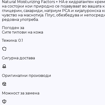
Natural Moisturizing Factors + HA е хидратантен кр
на состојки кои природно се појавуваат во вашата
глицерин, сахариди, натриум PCA и хијалуронска к
чувство на маснотија. Плус, обезбедува и непосред
редовна употреба.
Погоден за
Сите типови на кожа
Тежина:
0.1
Сигурна достава
Оригинални производи
Можност за замена