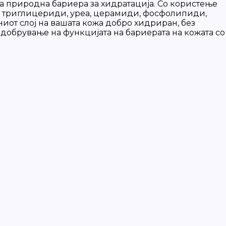
ната природна бариера за хидратација. Со користење
и, триглицериди, уреа, церамиди, фосфолипиди,
иот слој на вашата кожа добро хидриран, без
одобрување на функцијата на бариерата на кожата со