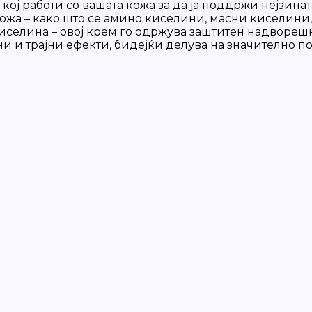
ем кој работи со вашата кожа за да ја поддржи нејзи
 кожа – како што се амино киселини, масни киселин
иселина – овој крем го одржува заштитен надворешн
ни и трајни ефекти, бидејќи делува на значително п