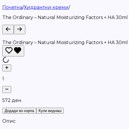
Почетна
/
Хидрантни креми
/
The Ordinary – Natural Moisturizing Factors + HA 30ml
The Ordinary – Natural Moisturizing Factors + HA 30ml
1
5
7
2
д
е
н
.
Додади во корпа
Купи веднаш
Опис