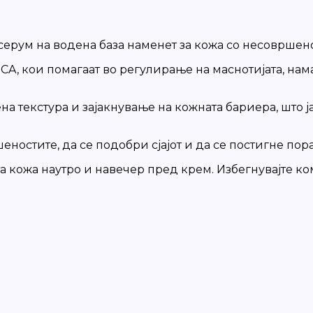
ен серум на водена база наменет за кожа со несоврш
A, кои помагаат во регулирање на маснотијата, нам
а текстура и зајакнување на кожната бариера, што ј
еностите, да се подобри сјајот и да се постигне по
та кожа наутро и навечер пред крем. Избегнувајте 