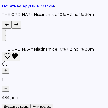
Почетна
/
Серуми и Маски
/
THE ORDINARY Niacinamide 10% + Zinc 1% 30ml
THE ORDINARY Niacinamide 10% + Zinc 1% 30ml
1
4
8
4
д
е
н
.
Додади во корпа
Купи веднаш