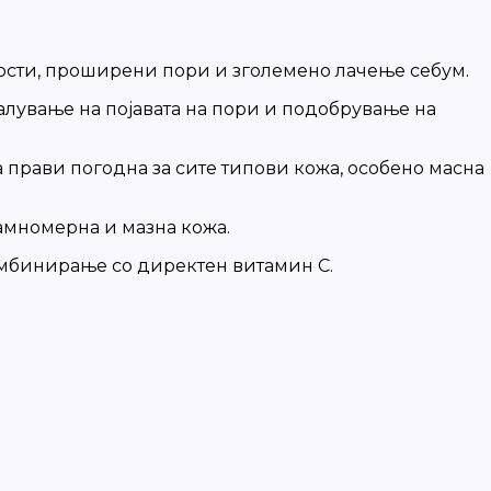
ености, проширени пори и зголемено лачење себум.
алување на појавата на пори и подобрување на
а прави погодна за сите типови кожа, особено масна
рамномерна и мазна кожа.
комбинирање со директен витамин C.