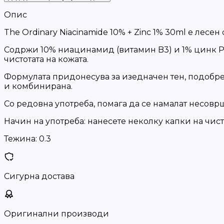
Опис
The Ordinary Niacinamide 10% + Zinc 1% 30ml е лес
Содржи 10% ниацинамид (витамин B3) и 1% цинк PC
чистотата на кожата.
Формулата придонесува за изедначен тен, подобрен
и комбинирана.
Со редовна употреба, помага да се намалат несоврш
Начин на употреба: нанесете неколку капки на чис
Тежина:
0.3
Сигурна достава
Оригинални производи