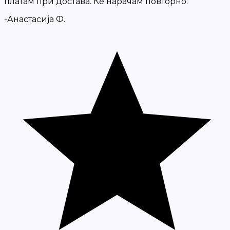
платам при достава. Ќе нарачам повторно.
-Анастасија Ф.