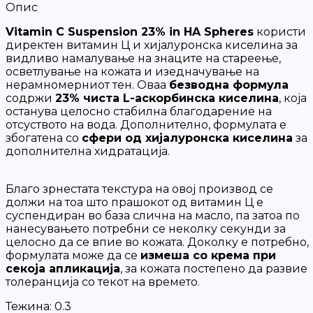
Опис
Vitamin C Suspension 23% in HA Spheres
користи
директен витамин Ц и хијалуронска киселина за
видливо намалување на знаците на стареење,
осветлување на кожата и изедначување на
нерамномерниот тен. Оваа
безводна формула
содржи
23% чиста L-аскорбинска киселина
, која
останува целосно стабилна благодарение на
отсуството на вода. Дополнително, формулата е
збогатена со
сфери од хијалуронска киселина
за
дополнителна хидратација.
Благо зрнестата текстура на овој производ се
должи на тоа што прашокот од витамин Ц е
суспендиран во база слична на масло, па затоа по
нанесувањето потребни се неколку секунди за
целосно да се впие во кожата. Доколку е потребно,
формулата може да се
измеша со крема при
секоја апликација
, за кожата постепено да развие
толеранција со текот на времето.
Тежина:
0.3