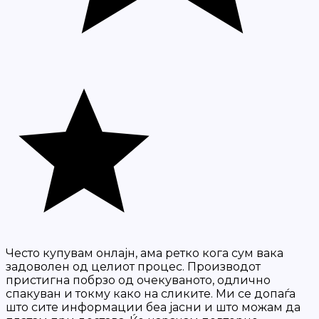
Често купувам онлајн, ама ретко кога сум вака
задоволен од целиот процес. Производот
пристигна побрзо од очекуваното, одлично
спакуван и токму како на сликите. Ми се допаѓа
што сите информации беа јасни и што можам да