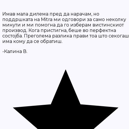
Имав мала дилема пред да нарачам, но
поддршката на Mitra ми одговори за само неколку
минути и ми помогна да го изберам вистинскиот
производ. Кога пристигна, беше во перфектна
состојба. Преголема разлика прави тоа што секогаш
има кому да се обратиш.
-Калина В.