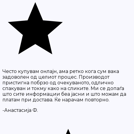
Често купувам онлајн, ама ретко кога сум вака
задоволен од целиот процес. Производот
пристигна побрзо од очекуваното, одлично
спакуван и токму како на сликите. Ми се допаѓа
што сите информации беа јасни и што можам да
платам при достава. Ќе нарачам повторно.
-Анастасија Ф.