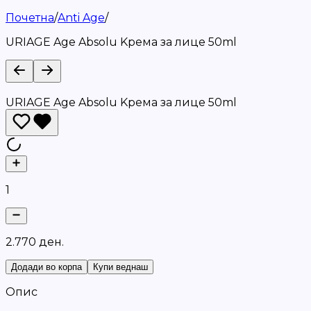
Почетна
/
Anti Age
/
URIAGE Age Absolu Kремa за лице 50ml
URIAGE Age Absolu Kремa за лице 50ml
1
2
.
7
7
0
д
е
н
.
Додади во корпа
Купи веднаш
Опис