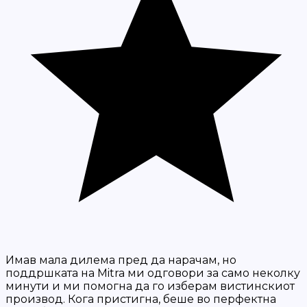
Имав мала дилема пред да нарачам, но
поддршката на Mitra ми одговори за само неколку
минути и ми помогна да го изберам вистинскиот
производ. Кога пристигна, беше во перфектна