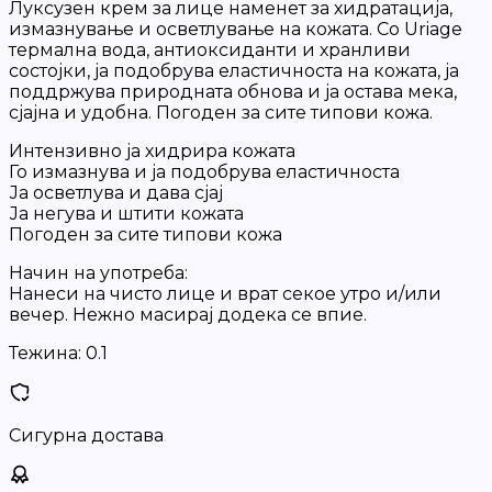
Луксузен крем за лице наменет за хидратација,
измазнување и осветлување на кожата. Со Uriage
термална вода, антиоксиданти и хранливи
состојки, ја подобрува еластичноста на кожата, ја
поддржува природната обнова и ја остава мека,
сјајна и удобна. Погоден за сите типови кожа.
Интензивно ја хидрира кожата
Го измазнува и ја подобрува еластичноста
Ја осветлува и дава сјај
Ја негува и штити кожата
Погоден за сите типови кожа
Начин на употреба:
Нанеси на чисто лице и врат секое утро и/или
вечер. Нежно масирај додека се впие.
Тежина:
0.1
Сигурна достава