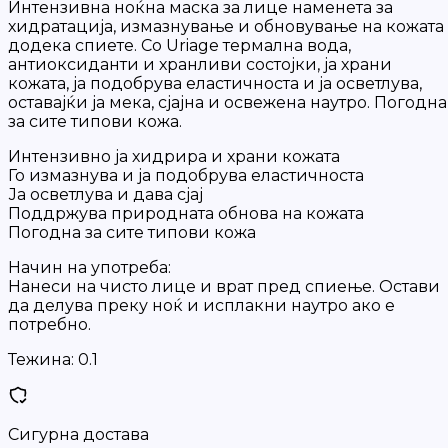
Интензивна ноќна маска за лице наменета за
хидратација, измазнување и обновување на кожата
додека спиете. Со Uriage термална вода,
антиоксиданти и хранливи состојки, ја храни
кожата, ја подобрува еластичноста и ја осветлува,
оставајќи ја мека, сјајна и освежена наутро. Погодна
за сите типови кожа.
Интензивно ја хидрира и храни кожата
Го измазнува и ја подобрува еластичноста
Ја осветлува и дава сјај
Поддржува природната обнова на кожата
Погодна за сите типови кожа
Начин на употреба:
Нанеси на чисто лице и врат пред спиење. Остави
да делува преку ноќ и исплакни наутро ако е
потребно.
Тежина:
0.1
Сигурна достава