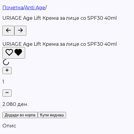
Почетна
/
Anti Age
/
URIAGE Age Lift Крема за лице со SPF30 40ml
URIAGE Age Lift Крема за лице со SPF30 40ml
1
2
.
0
8
0
д
е
н
.
Додади во корпа
Купи веднаш
Опис