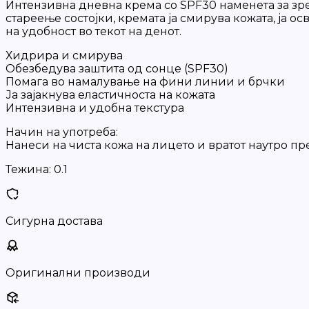
Интензивна дневна крема со SPF30 наменета за зрела
стареење состојки, кремата ја смирува кожата, ја 
на удобност во текот на денот.
Хидрира и смирува
Обезбедува заштита од сонце (SPF30)
Помага во намалување на фини линии и брчки
Ја зајакнува еластичноста на кожата
Интензивна и удобна текстура
Начин на употреба:
Нанеси на чиста кожа на лицето и вратот наутро п
Тежина:
0.1
Сигурна достава
Оригинални производи