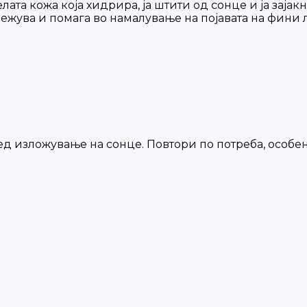
та кожа која хидрира, ја штити од сонце и ја зајакн
освежува и помага во намалување на појавата на фини
ред изложување на сонце. Повтори по потреба, особе