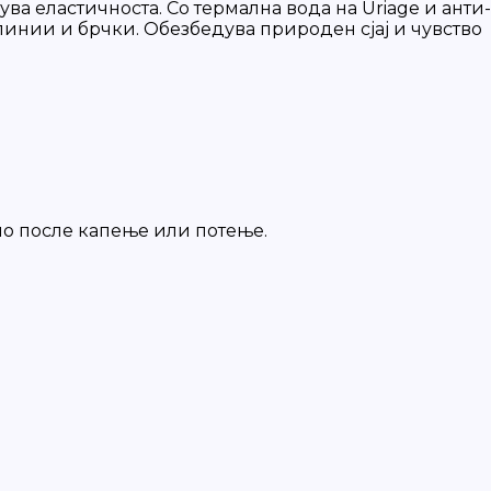
ува еластичноста. Со термална вода на Uriage и анти-
 линии и брчки. Обезбедува природен сјај и чувство
но после капење или потење.