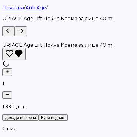
Почетна
/
Anti Age
/
URIAGE Age Lift Ноќна Kрема за лице 40 ml
URIAGE Age Lift Ноќна Kрема за лице 40 ml
1
1
.
9
9
0
д
е
н
.
Додади во корпа
Купи веднаш
Опис