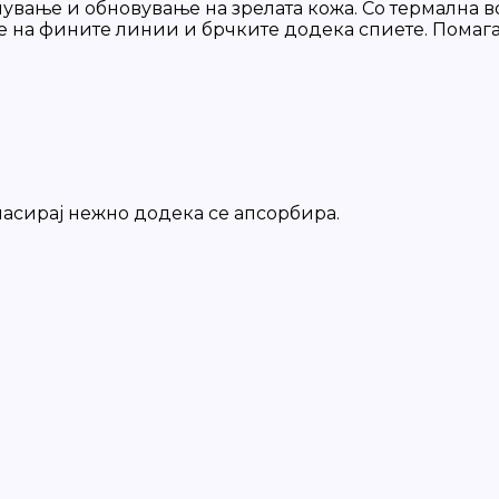
ување и обновување на зрелата кожа. Со термална вод
е на фините линии и брчките додека спиете. Помага
масирај нежно додека се апсорбира.