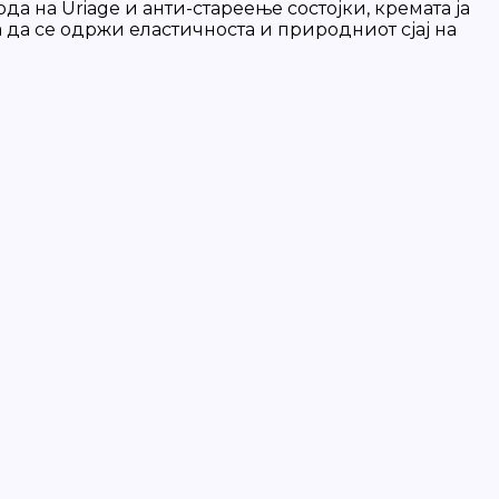
а на Uriage и анти-стареење состојки, кремата ја
 да се одржи еластичноста и природниот сјај на