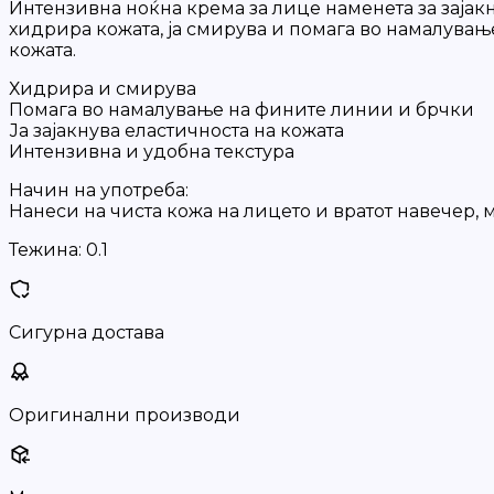
Интензивна ноќна крема за лице наменета за зајакн
хидрира кожата, ја смирува и помага во намалувањ
кожата.
Хидрира и смирува
Помага во намалување на фините линии и брчки
Ја зајакнува еластичноста на кожата
Интензивна и удобна текстура
Начин на употреба:
Нанеси на чиста кожа на лицето и вратот навечер, 
Тежина:
0.1
Сигурна достава
Оригинални производи