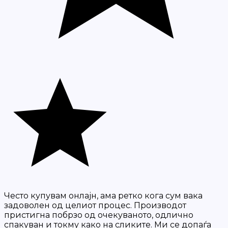
Често купувам онлајн, ама ретко кога сум вака
задоволен од целиот процес. Производот
пристигна побрзо од очекуваното, одлично
спакуван и токму како на сликите. Ми се допаѓа