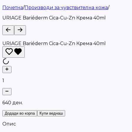
Почетна
/
Производи за чувствителна кожа
/
URIAGE Bariéderm Cica-Cu-Zn Крема 40ml
URIAGE Bariéderm Cica-Cu-Zn Крема 40ml
1
6
4
0
д
е
н
.
Додади во корпа
Купи веднаш
Опис