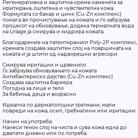
Регенеративна и заштитна крема наменета за
иритирана, оштетена и чувствителна кожа.
Формулата со бакар и цинк (Cu-Zn комплекс)
помага во прочистување на кожата и го забрзува
процесот на обновување, додека термалната вода
на Uriage ја смирува и хидрира кожата.
Благодарение на патентираниот Poly-2P комплекс,
кремата создава заштитен слој на површината на
кожата и ја штити од надворешни агресори.
Смирува иритации и црвенило
Го забрзува обновувањето на кожата
Антибактериско дејство (Cu-Zn комплекс)
Создава заштитна бариера
Погодна за лице и тело
За бебиња, деца и возрасни
Идеална по дерматолошки третмани, мали
повреди на кожа, осип, гребнатини или иритации.
Начин на употреба:
Нанеси тенок слој на чиста и сува кожа една до
двапати дневно или по потреба.