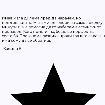
Имав мала дилема пред да нарачам, но
поддршката на Mitra ми одговори за само неколку
минути и ми помогна да го изберам вистинскиот
производ. Кога пристигна, беше во перфектна
состојба. Преголема разлика прави тоа што секогаш
има кому да се обратиш.
-Калина В.