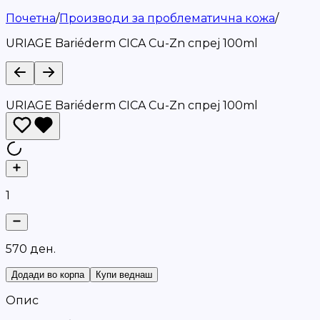
Почетна
/
Производи за проблематична кожа
/
URIAGE Bariéderm CICA Cu-Zn спреј 100ml
URIAGE Bariéderm CICA Cu-Zn спреј 100ml
1
5
7
0
д
е
н
.
Додади во корпа
Купи веднаш
Опис