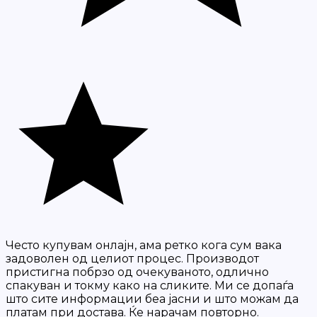
Често купувам онлајн, ама ретко кога сум вака
задоволен од целиот процес. Производот
пристигна побрзо од очекуваното, одлично
спакуван и токму како на сликите. Ми се допаѓа
што сите информации беа јасни и што можам да
платам при достава. Ќе нарачам повторно.