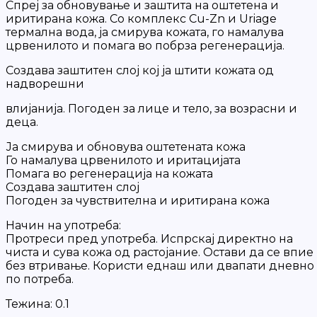
Спреј за обновување и заштита на оштетена и
иритирана кожа. Со комплекс Cu-Zn и Uriage
термална вода, ја смирува кожата, го намалува
црвенилото и помага во побрза регенерација.
Создава заштитен слој кој ја штити кожата од
надворешни
влијанија. Погоден за лице и тело, за возрасни и
деца.
Ја смирува и обновува оштетената кожа
Го намалува црвенилото и иритацијата
Помага во регенерација на кожата
Создава заштитен слој
Погоден за чувствителна и иритирана кожа
Начин на употреба:
Протреси пред употреба. Испрскај директно на
чиста и сува кожа од растојание. Остави да се впие
без втривање. Користи еднаш или двапати дневно
по потреба.
Тежина:
0.1