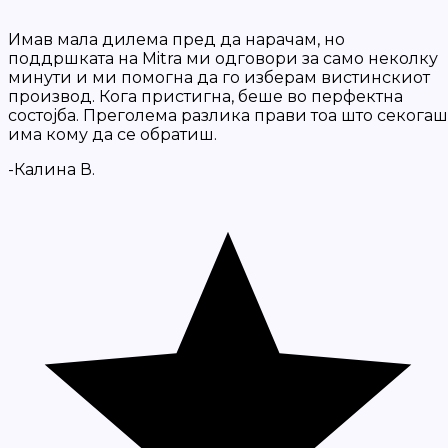
Имав мала дилема пред да нарачам, но
поддршката на Mitra ми одговори за само неколку
минути и ми помогна да го изберам вистинскиот
производ. Кога пристигна, беше во перфектна
состојба. Преголема разлика прави тоа што секогаш
има кому да се обратиш.
-Калина В.