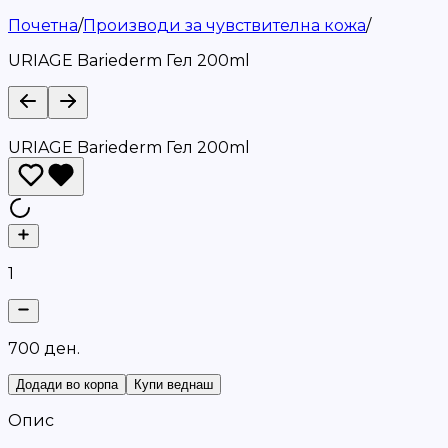
Почетна
/
Производи за чувствителна кожа
/
URIAGE Bariederm Гел 200ml
URIAGE Bariederm Гел 200ml
1
7
0
0
д
е
н
.
Додади во корпа
Купи веднаш
Опис