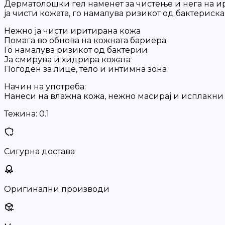
Дерматолошки гел наменет за чистење и нега на ир
ја чисти кожата, го намалува ризикот од бактериск
Нежно ја чисти иритирана кожа
Помага во обнова на кожната бариера
Го намалува ризикот од бактерии
Ја смирува и хидрира кожата
Погоден за лице, тело и интимна зона
Начин на употреба:
Нанеси на влажна кожа, нежно масирај и исплакни 
Тежина:
0.1
Сигурна достава
Оригинални производи