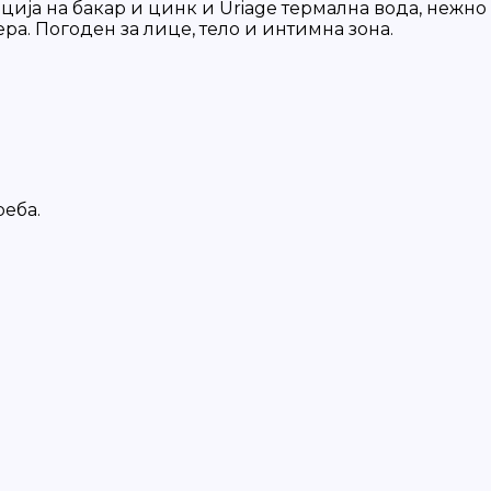
ија на бакар и цинк и Uriage термална вода, нежно
ра. Погоден за лице, тело и интимна зона.
реба.