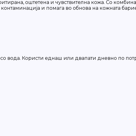
итирана, оштетена и чувствителна кожа. Со комбинац
а контаминација и помага во обнова на кожната барие
со вода. Користи еднаш или двапати дневно по пот