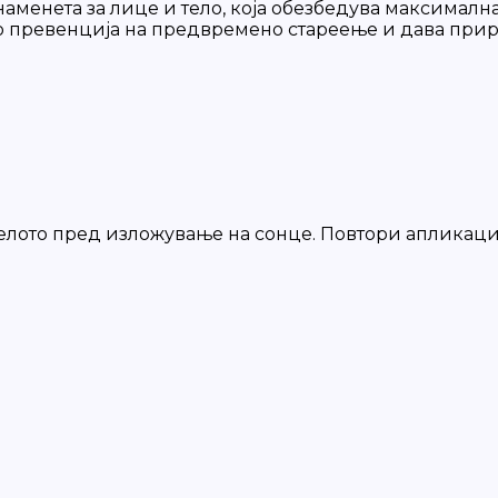
наменета за лице и тело, која обезбедува максималн
во превенција на предвремено стареење и дава приро
телото пред изложување на сонце. Повтори апликац