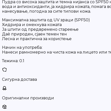
Пудра со висока заштита и темна нијанса со SPF50 
вода и антиоксиданти, ја хидрира кожата, помага 
нанесување, погодна за сите типови кожа.
Максимална заштита од UV зраци (SPF50)
Хидрира и омекнува кожата
Ја штити од предвремено стареење
Даѐ природен, сјаен темен тен
Лесна и практична за користење
Начин на употреба:
Нанеси рамномерно на чиста кожа на лицето или 
Тежина:
0.1
Сигурна достава
Оригинални производи