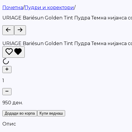
Почетна
/
Пудри и коректори
/
URIAGE Bariésun Golden Tint Пудра Темна нијанса с
URIAGE Bariésun Golden Tint Пудра Темна нијанса с
1
9
5
0
д
е
н
.
Додади во корпа
Купи веднаш
Опис