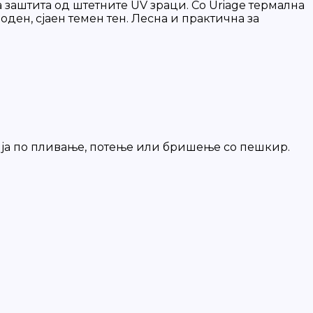
а заштита од штетните UV зраци. Со Uriage термална
ден, сјаен темен тен. Лесна и практична за
ија по пливање, потење или бришење со пешкир.