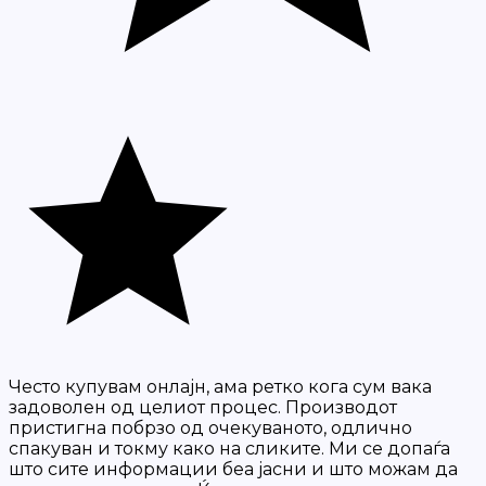
Често купувам онлајн, ама ретко кога сум вака
задоволен од целиот процес. Производот
пристигна побрзо од очекуваното, одлично
спакуван и токму како на сликите. Ми се допаѓа
што сите информации беа јасни и што можам да