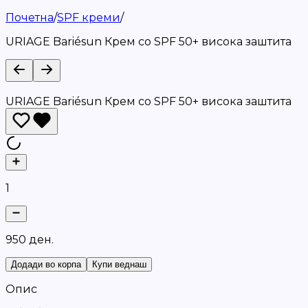
Почетна
/
SPF креми
/
URIAGE Bariésun Крем со SPF 50+ висока заштита
URIAGE Bariésun Крем со SPF 50+ висока заштита
1
9
5
0
д
е
н
.
Додади во корпа
Купи веднаш
Опис