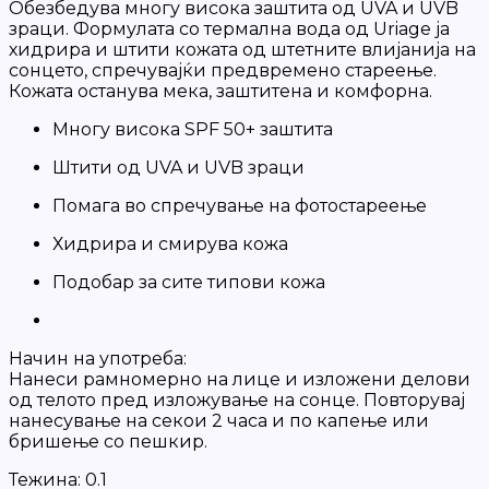
Обезбедува многу висока заштита од UVA и UVB
зраци. Формулата со термална вода од Uriage ја
хидрира и штити кожата од штетните влијанија на
сонцето, спречувајќи предвремено стареење.
Кожата останува мека, заштитена и комфорна.
Многу висока SPF 50+ заштита
Штити од UVA и UVB зраци
Помага во спречување на фотостареење
Хидрира и смирува кожа
Подобар за сите типови кожа
Начин на употреба:
Нанеси рамномерно на лице и изложени делови
од телото пред изложување на сонце. Повторувај
нанесување на секои 2 часа и по капење или
бришење со пешкир.
Тежина:
0.1