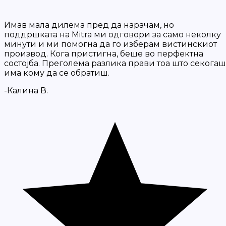
Имав мала дилема пред да нарачам, но
поддршката на Mitra ми одговори за само неколку
минути и ми помогна да го изберам вистинскиот
производ. Кога пристигна, беше во перфектна
состојба. Преголема разлика прави тоа што секогаш
има кому да се обратиш.
-Калина В.