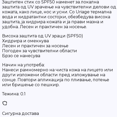
Заштитен стик со SPF50 наменет за локална
заштита од UV зрачење на чувствителни делови од
кожата, како лице, нос и усни. Со Uriage термална
вода и хидратантни состојки, обезбедува висока
заштита, ја хидрира кожата и ја прави мазна и
удобна. Лесен и практичен за носење.
Висока заштита од UV зраци (SPF50)
Хидрира и омекнува
Лесен и практичен за носење
Погоден за чувствителни области
Брзо се нанесува
Начин на употреба:
Нанеси рамномерно на чиста кожа на лицето или
други изложени области пред изложување на
сонце. Повтори апликација по пливање, потење
или бришење со пешкир.
Тежина:
0.1
Сигурна достава