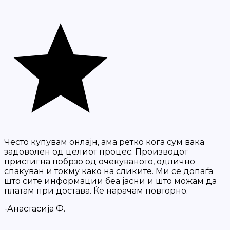
Често купувам онлајн, ама ретко кога сум вака
задоволен од целиот процес. Производот
пристигна побрзо од очекуваното, одлично
спакуван и токму како на сликите. Ми се допаѓа
што сите информации беа јасни и што можам да
платам при достава. Ќе нарачам повторно.
-Анастасија Ф.