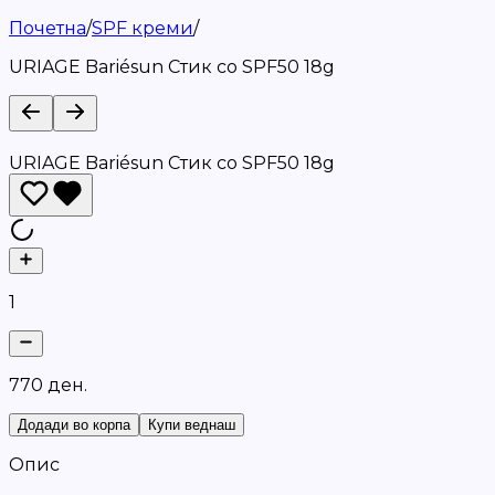
Почетна
/
SPF креми
/
URIAGE Bariésun Стик со SPF50 18g
URIAGE Bariésun Стик со SPF50 18g
1
7
7
0
д
е
н
.
Додади во корпа
Купи веднаш
Опис