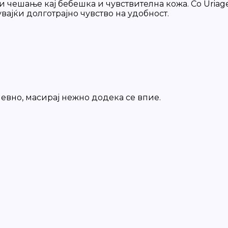
чешање кај бебешка и чувствителна кожа. Со Uriage
увајќи долготрајно чувство на удобност.
евно, масирај нежно додека се впие.