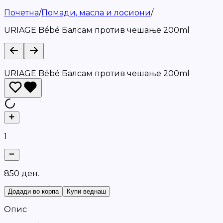
Почетна
/
Помади, масла и лосиони
/
URIAGE Bébé Балсам против чешање 200ml
URIAGE Bébé Балсам против чешање 200ml
1
8
5
0
д
е
н
.
Додади во корпа
Купи веднаш
Опис