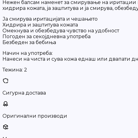
Нежен балсам наменет за смирување на иритации и 
хидрира кожата, ја заштитува и ја смирува, обезбед
Ја смирува иритацијата и чешањето
Хидрира и заштитува кожата
Омекнува и обезбедува чувство на удобност
Погоден за секојдневна употреба
Безбеден за бебиња
Начин на употреба:
Нанеси на чиста и сува кожа еднаш или двапати дн
Тежина:
2
Сигурна достава
Оригинални производи