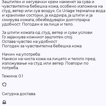
Заштитен и негувачки крем наменет за сува и
чувствителна бебешка кожа, особено изложена на
студ, ветер или сув воздух. Со Uriage термална вода
и хранливи состојки, ја хидрира, ја штити и ја
смирува кожата, обезбедувајќи долготрајна
удобност. Погоден е за лице и тело.
Ја штити кожата од студ, ветер и суви услови
Го зајакнува кожниот заштитен слој
Оставa чувство на удобност
Погоден за чувствителна бебешка кожа
Начин на употреба:
Нанеси на чиста кожа на лицето и телото пред
изложување на студ или ветер. Повтори по
потреба.
Тежина:
0.1
Сигурна достава