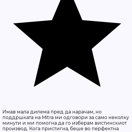
Имав мала дилема пред да нарачам, но
поддршката на Mitra ми одговори за само неколку
минути и ми помогна да го изберам вистинскиот
производ. Кога пристигна, беше во перфектна