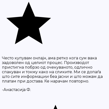
Често купувам онлајн, ама ретко кога сум вака
задоволен од целиот процес. Производот
пристигна побрзо од очекуваното, одлично
спакуван и токму како на сликите. Ми се допаѓа
што сите информации беа јасни и што можам да
платам при достава. Ќе нарачам повторно.
-Анастасија Ф.