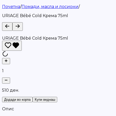
Почетна
/
Помади, масла и лосиони
/
URIAGE Bébé Cold Крема 75ml
URIAGE Bébé Cold Крема 75ml
1
5
1
0
д
е
н
.
Додади во корпа
Купи веднаш
Опис