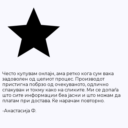
Често купувам онлајн, ама ретко кога сум вака
задоволен од целиот процес. Производот
пристигна побрзо од очекуваното, одлично
спакуван и токму како на сликите. Ми се допаѓа
што сите информации беа јасни и што можам да
платам при достава. Ќе нарачам повторно.
-Анастасија Ф.