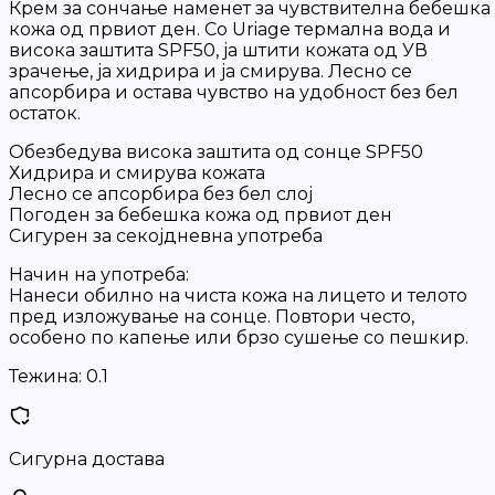
Крем за сончање наменет за чувствителна бебешка
кожа од првиот ден. Со Uriage термална вода и
висока заштита SPF50, ја штити кожата од УВ
зрачење, ја хидрира и ја смирува. Лесно се
апсорбира и остава чувство на удобност без бел
остаток.
Обезбедува висока заштита од сонце SPF50
Хидрира и смирува кожата
Лесно се апсорбира без бел слој
Погоден за бебешка кожа од првиот ден
Сигурен за секојдневна употреба
Начин на употреба:
Нанеси обилно на чиста кожа на лицето и телото
пред изложување на сонце. Повтори често,
особено по капење или брзо сушење со пешкир.
Тежина:
0.1
Сигурна достава