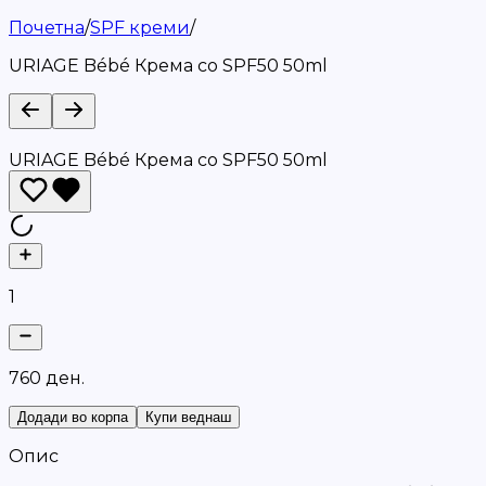
Почетна
/
SPF креми
/
URIAGE Bébé Крема со SPF50 50ml
URIAGE Bébé Крема со SPF50 50ml
1
7
6
0
д
е
н
.
Додади во корпа
Купи веднаш
Опис